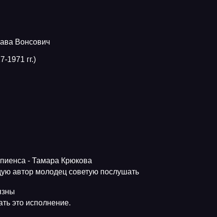
лава Вонсович
-1971 гг.)
апиенса - Тамара Крюкова
ую автор молодец советую послушать
язны
ть это исполнение.