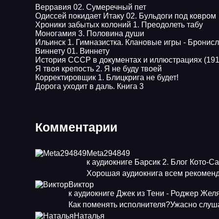
Верравия 02. Сумеречный пет
Одиссей покидает Итаку 02. Бульдоги под ковром
Хроники забытых колоний 1. Преодолеть табу
Моногамия 3. Половина души
Ильинск 1. Гимназистка. Клановые игры - Бронис
Виннету 01. Виннету
История СССР в документах и иллюстрациях (1917
Я твоя крепость 2. Я не буду твоей
Корректировщик 1. Блицкрига не будет!
Дорога уходит в даль. Книга 3
Комментарии
Meta294849
к аудиокниге Барсик 2. Блог Кото-С
Хорошая аудиокнига всем рекоменд
Виктор
к аудиокниге Джек из Тени - Роджер Жел
Как поменять исполнителя?Ужасно слуша
Наталья