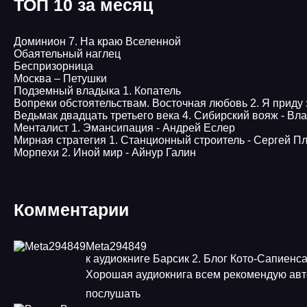
ТОП 10 за месяц
Доминион 7. На краю Вселенной
Обаятельный наглец
Беспризорница
Москва – Петушки
Подземный владыка 1. Копатель
Вопреки обстоятельствам. Восточная любовь 2. Я приду 
Ведьмак двадцать третьего века 4. Сибирский вояж - В
Менталист 1. Эмансипация - Андрей Еслер
Мирная стратегия 1. Станционный строитель - Сергей 
Морпехи 2. Иной мир - Айнур Галин
Комментарии
Meta294849
к аудиокниге Барсик 2. Блог Кото-Сапиенс
Хорошая аудиокнига всем рекомендую авт
послушать