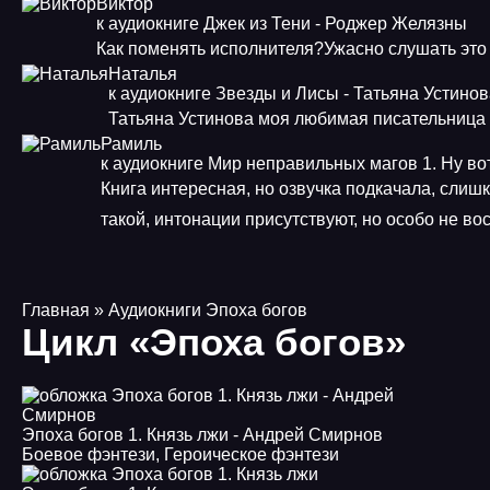
Виктор
к аудиокниге Джек из Тени - Роджер Желязны
Как поменять исполнителя?Ужасно слушать это
Наталья
к аудиокниге Звезды и Лисы - Татьяна Устино
Татьяна Устинова моя любимая писательница
Рамиль
к аудиокниге Мир неправильных магов 1. Ну во
Книга интересная, но озвучка подкачала, слиш
такой, интонации присутствуют, но особо не в
Главная
» Аудиокниги Эпоха богов
Цикл «Эпоха богов»
Эпоха богов 1. Князь лжи - Андрей Смирнов
Боевое фэнтези
,
Героическое фэнтези