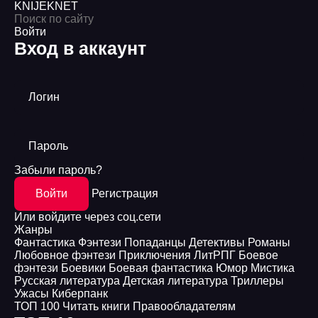
KNIJEK
NET
Войти
Вход в аккаунт
Логин
Пароль
Забыли пароль?
Войти
Регистрация
Или войдите через соц.сети
Жанры
Фантастика
Фэнтези
Попаданцы
Детективы
Романы
Любовное фэнтези
Приключения
ЛитРПГ
Боевое
фэнтези
Боевики
Боевая фантастика
Юмор
Мистика
Русская литература
Детская литература
Триллеры
Ужасы
Киберпанк
ТОП 100
Читать книги
Правообладателям