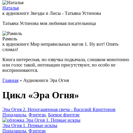
Наталья
к аудиокниге Звезды и Лисы - Татьяна Устинова
Татьяна Устинова моя любимая писательница
Рамиль
к аудиокниге Мир неправильных магов 1. Ну вот! Опять
сломал!
Книга интересная, но озвучка подкачала, слишком монотонно
или голос такой, интонации присутствуют, но особо не
воспринимаются.
Главная
» Аудиокниги Эра Огня
Цикл «Эра Огня»
Эра Огня 2. Непогашенная свеча - Василий Криптонов
Попаданцы
,
Фэнтези
,
Боевое фэнтези
Эра Огня 1. Первые искры
Попаданцы
,
Фэнтези