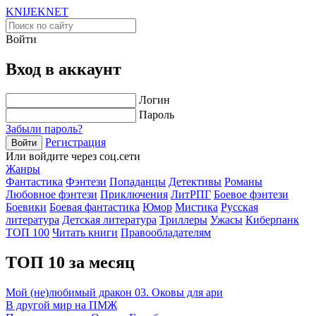
KNIJEK
NET
Войти
Вход в аккаунт
Логин
Пароль
Забыли пароль?
Регистрация
Войти
Или войдите через соц.сети
Жанры
Фантастика
Фэнтези
Попаданцы
Детективы
Романы
Любовное фэнтези
Приключения
ЛитРПГ
Боевое фэнтези
Боевики
Боевая фантастика
Юмор
Мистика
Русская
литература
Детская литература
Триллеры
Ужасы
Киберпанк
ТОП 100
Читать книги
Правообладателям
ТОП 10 за месяц
Мой (не)любимый дракон 03. Оковы для ари
В другой мир на ПМЖ