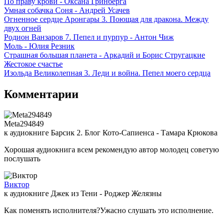
По праву крови - Оксана Гринберга
Умная собачка Соня - Андрей Усачев
Огненное сердце Аронгары 3. Поющая для дракона. Между
двух огней
Родион Ванзаров 7. Пепел и пурпур - Антон Чиж
Моль - Юлия Резник
Страшная большая планета - Аркадий и Борис Стругацкие
Жестокое счастье
Изольда Великолепная 3. Леди и война. Пепел моего сердца
Комментарии
Meta294849
к аудиокниге Барсик 2. Блог Кото-Сапиенса - Тамара Крюкова
Хорошая аудиокнига всем рекомендую автор молодец советую
послушать
Виктор
к аудиокниге Джек из Тени - Роджер Желязны
Как поменять исполнителя?Ужасно слушать это исполнение.