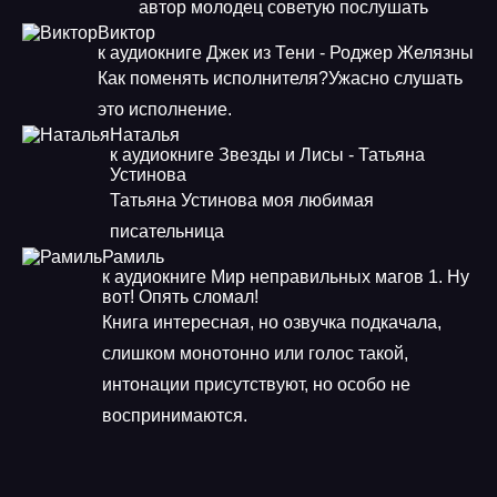
автор молодец советую послушать
Виктор
к аудиокниге Джек из Тени - Роджер Желязны
Как поменять исполнителя?Ужасно слушать
это исполнение.
Наталья
к аудиокниге Звезды и Лисы - Татьяна
Устинова
Татьяна Устинова моя любимая
писательница
Рамиль
к аудиокниге Мир неправильных магов 1. Ну
вот! Опять сломал!
Книга интересная, но озвучка подкачала,
слишком монотонно или голос такой,
интонации присутствуют, но особо не
воспринимаются.