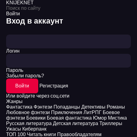
KNIJEK
NET
Войти
Вход в аккаунт
Логин
Пароль
Забыли пароль?
Войти
Регистрация
Или войдите через соц.сети
Жанры
Фантастика
Фэнтези
Попаданцы
Детективы
Романы
Любовное фэнтези
Приключения
ЛитРПГ
Боевое
фэнтези
Боевики
Боевая фантастика
Юмор
Мистика
Русская литература
Детская литература
Триллеры
Ужасы
Киберпанк
ТОП 100
Читать книги
Правообладателям