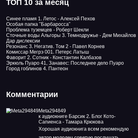
ТОП 10 за месяц
Синее пламя 1. Летос - Алексей Пехов
Особая папка "Барбаросса"
Проблема туземцев - Роберт Шекли
Сточные воды Альгоры 3. Темнодружье - Дем Михайлов
Дар дислексии
Резонанс 3. Негатив. Том 2 - Павел Корнев
Комиссар Мегрэ 001. Петерс Латыш
Фаворит 2. Сотник - Константин Калбазов
Эркюль Пуаро 41, Занавес: Последнее дело Пуаро
Город гоблинов 4. Пантеон
Комментарии
Meta294849
к аудиокниге Барсик 2. Блог Кото-
Сапиенса - Тамара Крюкова
Хорошая аудиокнига всем рекомендую
автор молодец советую послушать