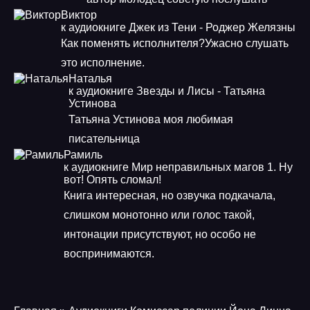
Виктор
к аудиокниге Джек из Тени - Роджер Желязны
Как поменять исполнителя?Ужасно слушать
это исполнение.
Наталья
к аудиокниге Звезды и Лисы - Татьяна
Устинова
Татьяна Устинова моя любимая
писательница
Рамиль
к аудиокниге Мир неправильных магов 1. Ну
вот! Опять сломал!
Книга интересная, но озвучка подкачала,
слишком монотонно или голос такой,
интонации присутствуют, но особо не
воспринимаются.