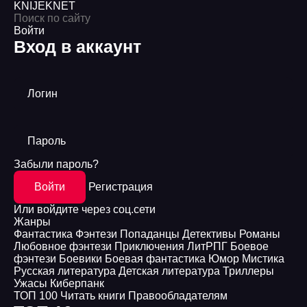
KNIJEK
NET
Войти
Вход в аккаунт
Логин
Пароль
Забыли пароль?
Войти
Регистрация
Или войдите через соц.сети
Жанры
Фантастика
Фэнтези
Попаданцы
Детективы
Романы
Любовное фэнтези
Приключения
ЛитРПГ
Боевое
фэнтези
Боевики
Боевая фантастика
Юмор
Мистика
Русская литература
Детская литература
Триллеры
Ужасы
Киберпанк
ТОП 100
Читать книги
Правообладателям