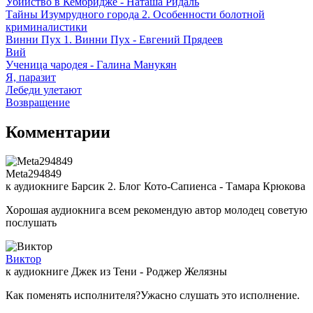
Убийство в Кембридже - Наташа Ридаль
Тайны Изумрудного города 2. Особенности болотной
криминалистики
Винни Пух 1. Винни Пух - Евгений Прядеев
Вий
Ученица чародея - Галина Манукян
Я, паразит
Лебеди улетают
Возвращение
Комментарии
Meta294849
к аудиокниге Барсик 2. Блог Кото-Сапиенса - Тамара Крюкова
Хорошая аудиокнига всем рекомендую автор молодец советую
послушать
Виктор
к аудиокниге Джек из Тени - Роджер Желязны
Как поменять исполнителя?Ужасно слушать это исполнение.