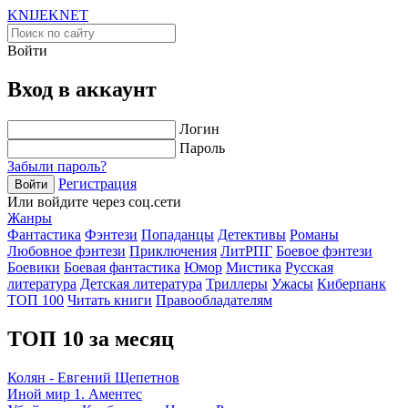
KNIJEK
NET
Войти
Вход в аккаунт
Логин
Пароль
Забыли пароль?
Регистрация
Войти
Или войдите через соц.сети
Жанры
Фантастика
Фэнтези
Попаданцы
Детективы
Романы
Любовное фэнтези
Приключения
ЛитРПГ
Боевое фэнтези
Боевики
Боевая фантастика
Юмор
Мистика
Русская
литература
Детская литература
Триллеры
Ужасы
Киберпанк
ТОП 100
Читать книги
Правообладателям
ТОП 10 за месяц
Колян - Евгений Щепетнов
Иной мир 1. Аментес