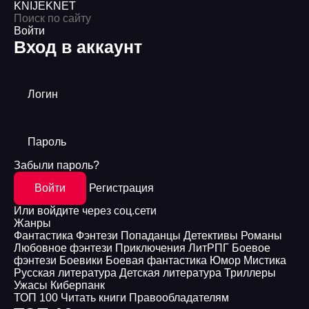
KNIJEK
NET
Войти
Вход в аккаунт
Логин
Пароль
Забыли пароль?
Войти
Регистрация
Или войдите через соц.сети
Жанры
Фантастика
Фэнтези
Попаданцы
Детективы
Романы
Любовное фэнтези
Приключения
ЛитРПГ
Боевое
фэнтези
Боевики
Боевая фантастика
Юмор
Мистика
Русская литература
Детская литература
Триллеры
Ужасы
Киберпанк
ТОП 100
Читать книги
Правообладателям