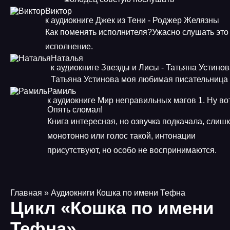
Виктор
к аудиокниге Джек из Тени - Роджер Желязны
Как поменять исполнителя?Ужасно слушать это
исполнение.
Наталья
к аудиокниге Звезды и Лисы - Татьяна Устино
Татьяна Устинова моя любимая писательница
Рамиль
к аудиокниге Мир неправильных магов 1. Ну во
Опять сломал!
Книга интересная, но озвучка подкачала, слиш
монотонно или голос такой, интонации
присутствуют, но особо не воспринимаются.
Главная
» Аудиокниги Кошка по имени Тефна
Цикл «Кошка по имени
Тефна»