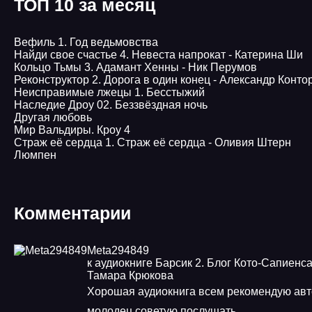
ТОП 10 за месяц
Вефиль 1. Год ведьмовства
Найди свое счастье 4. Невеста напрокат - Катерина Ши
Кольцо Тьмы 3. Адамант Хенны - Ник Перумов
Реконструктор 2. Дорога в один конец - Александр Конто
Неисправимые лжецы 1. Бесстыжий
Наследие Дроу 02. Беззвёздная ночь
Другая любовь
Мир Вальдиры. Кроу 4
Страж её сердца 1. Страж её сердца - Оливия Штерн
Люмпен
Комментарии
Meta294849
к аудиокниге Барсик 2. Блог Кото-Сапиенса
Тамара Крюкова
Хорошая аудиокнига всем рекомендую авт
молодец советую послушать