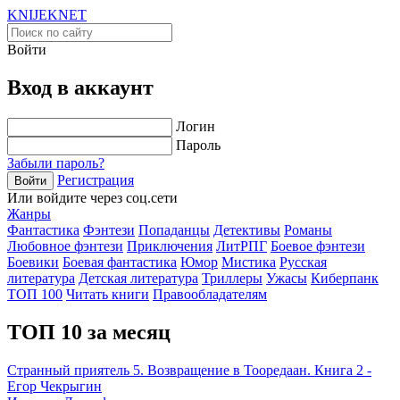
KNIJEK
NET
Войти
Вход в аккаунт
Логин
Пароль
Забыли пароль?
Регистрация
Войти
Или войдите через соц.сети
Жанры
Фантастика
Фэнтези
Попаданцы
Детективы
Романы
Любовное фэнтези
Приключения
ЛитРПГ
Боевое фэнтези
Боевики
Боевая фантастика
Юмор
Мистика
Русская
литература
Детская литература
Триллеры
Ужасы
Киберпанк
ТОП 100
Читать книги
Правообладателям
ТОП 10 за месяц
Странный приятель 5. Возвращение в Тооредаан. Книга 2 -
Егор Чекрыгин