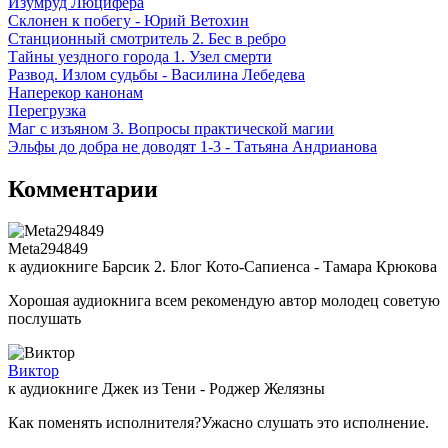
Изумруд Люцифера
Склонен к побегу - Юрий Ветохин
Станционный смотритель 2. Бес в ребро
Тайны уездного города 1. Узел смерти
Развод. Излом судьбы - Василина Лебедева
Наперекор канонам
Перегрузка
Маг с изъяном 3. Вопросы практической магии
Эльфы до добра не доводят 1-3 - Татьяна Андрианова
Комментарии
Meta294849
к аудиокниге Барсик 2. Блог Кото-Сапиенса - Тамара Крюкова
Хорошая аудиокнига всем рекомендую автор молодец советую
послушать
Виктор
к аудиокниге Джек из Тени - Роджер Желязны
Как поменять исполнителя?Ужасно слушать это исполнение.