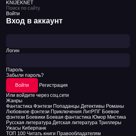
KNIJEK
NET
Войти
Вход в аккаунт
Логин
Пароль
Забыли пароль?
Войти
Регистрация
Или войдите через соц.сети
Жанры
Фантастика
Фэнтези
Попаданцы
Детективы
Романы
Любовное фэнтези
Приключения
ЛитРПГ
Боевое
фэнтези
Боевики
Боевая фантастика
Юмор
Мистика
Русская литература
Детская литература
Триллеры
Ужасы
Киберпанк
ТОП 100
Читать книги
Правообладателям