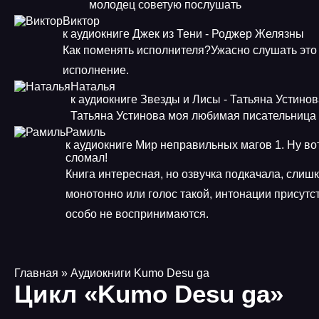
молодец советую послушать
Виктор
к аудиокниге Джек из Тени - Роджер Желязны
Как поменять исполнителя?Ужасно слушать это
исполнение.
Наталья
к аудиокниге Звезды и Лисы - Татьяна Устино
Татьяна Устинова моя любимая писательница
Рамиль
к аудиокниге Мир неправильных магов 1. Ну во
сломал!
Книга интересная, но озвучка подкачала, слиш
монотонно или голос такой, интонации присутст
особо не воспринимаются.
Главная
» Аудиокниги Kumo Desu ga
Цикл «Kumo Desu ga»