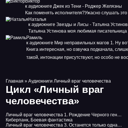
Виктор
к аудиокниге Джек из Тени - Роджер Желязны
Как поменять исполнителя?Ужасно слушать это
Наталья
к аудиокниге Звезды и Лисы - Татьяна Устино
Татьяна Устинова моя любимая писательница
Рамиль
к аудиокниге Мир неправильных магов 1. Ну во
Книга интересная, но озвучка подкачала, слиш
такой, интонации присутствуют, но особо не в
Главная
» Аудиокниги Личный враг человечества
Цикл «Личный враг
человечества»
Личный враг человечества 1. Рождение Черного генерала - Алексей Имп
Киберпанк
,
Боевая фантастика
Личный враг человечества 3. Останется только одна…