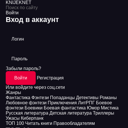
KNIJEK
NET
Войти
Вход в аккаунт
Логин
Пароль
Забыли пароль?
Войти
Регистрация
Или войдите через соц.сети
Жанры
Фантастика
Фэнтези
Попаданцы
Детективы
Романы
Любовное фэнтези
Приключения
ЛитРПГ
Боевое
фэнтези
Боевики
Боевая фантастика
Юмор
Мистика
Русская литература
Детская литература
Триллеры
Ужасы
Киберпанк
ТОП 100
Читать книги
Правообладателям