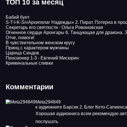
ТОП 10 за месяц
Бабий бунт
S-T-I-K-S/«Архипелаг Надежды» 2. Пират. Потерна в пр
Секретарь его светлости - Ольга Романовская
Огненное сердце Аронгары 6. Танцующая для дракона. 
Отче, помоги!
В чувствительном женском кругу
Принц с характером мужчины
Царица Синдов
Пенсионер 1-3 - Евгений Мисюрин
Криминальные сливки
Комментарии
Meta294849
к аудиокниге Барсик 2. Блог Кото-Сапиенс
Хорошая аудиокнига всем рекомендую авт
послушать