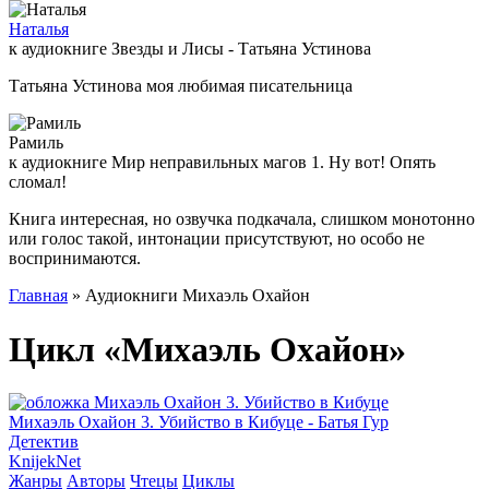
Наталья
к аудиокниге Звезды и Лисы - Татьяна Устинова
Татьяна Устинова моя любимая писательница
Рамиль
к аудиокниге Мир неправильных магов 1. Ну вот! Опять
сломал!
Книга интересная, но озвучка подкачала, слишком монотонно
или голос такой, интонации присутствуют, но особо не
воспринимаются.
Главная
» Аудиокниги Михаэль Охайон
Цикл «Михаэль Охайон»
Михаэль Охайон 3. Убийство в Кибуце - Батья Гур
Детектив
Knijek
Net
Жанры
Авторы
Чтецы
Циклы