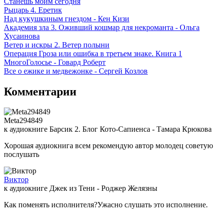
Станешь моим сегодня
Рыцарь 4. Еретик
Над кукушкиным гнездом - Кен Кизи
Академия зла 3. Оживший кошмар для некроманта - Ольга
Хусаинова
Ветер и искры 2. Ветер полыни
Операция Гроза или ошибка в третьем знаке. Книга 1
МногоГолосье - Говард Роберт
Все о ежике и медвежонке - Сергей Козлов
Комментарии
Meta294849
к аудиокниге Барсик 2. Блог Кото-Сапиенса - Тамара Крюкова
Хорошая аудиокнига всем рекомендую автор молодец советую
послушать
Виктор
к аудиокниге Джек из Тени - Роджер Желязны
Как поменять исполнителя?Ужасно слушать это исполнение.