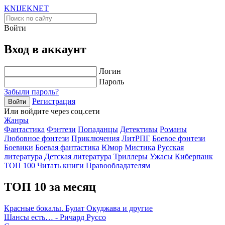
KNIJEK
NET
Войти
Вход в аккаунт
Логин
Пароль
Забыли пароль?
Регистрация
Войти
Или войдите через соц.сети
Жанры
Фантастика
Фэнтези
Попаданцы
Детективы
Романы
Любовное фэнтези
Приключения
ЛитРПГ
Боевое фэнтези
Боевики
Боевая фантастика
Юмор
Мистика
Русская
литература
Детская литература
Триллеры
Ужасы
Киберпанк
ТОП 100
Читать книги
Правообладателям
ТОП 10 за месяц
Красные бокалы. Булат Окуджава и другие
Шансы есть… - Ричард Руссо