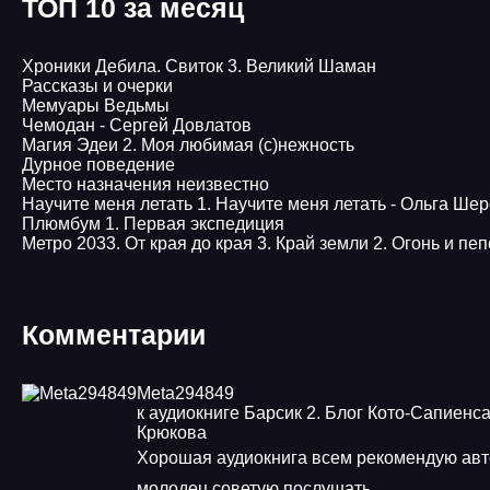
ТОП 10 за месяц
Хроники Дебила. Свиток 3. Великий Шаман
Рассказы и очерки
Мемуары Ведьмы
Чемодан - Сергей Довлатов
Магия Эдеи 2. Моя любимая (с)нежность
Дурное поведение
Место назначения неизвестно
Научите меня летать 1. Научите меня летать - Ольга Ше
Плюмбум 1. Первая экспедиция
Метро 2033. От края до края 3. Край земли 2. Огонь и пеп
Комментарии
Meta294849
к аудиокниге Барсик 2. Блог Кото-Сапиенса
Крюкова
Хорошая аудиокнига всем рекомендую авт
молодец советую послушать