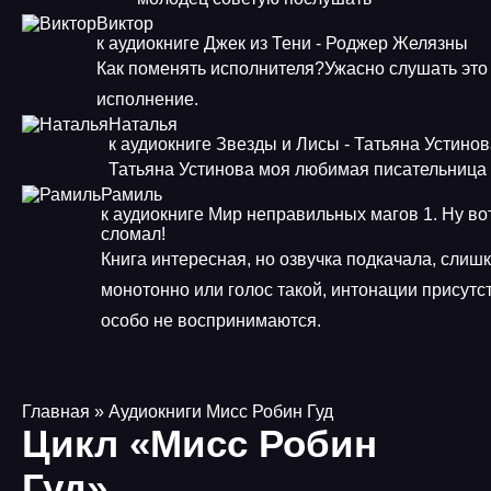
Виктор
к аудиокниге Джек из Тени - Роджер Желязны
Как поменять исполнителя?Ужасно слушать это
исполнение.
Наталья
к аудиокниге Звезды и Лисы - Татьяна Устино
Татьяна Устинова моя любимая писательница
Рамиль
к аудиокниге Мир неправильных магов 1. Ну во
сломал!
Книга интересная, но озвучка подкачала, слиш
монотонно или голос такой, интонации присутст
особо не воспринимаются.
Главная
» Аудиокниги Мисс Робин Гуд
Цикл «Мисс Робин
Гуд»