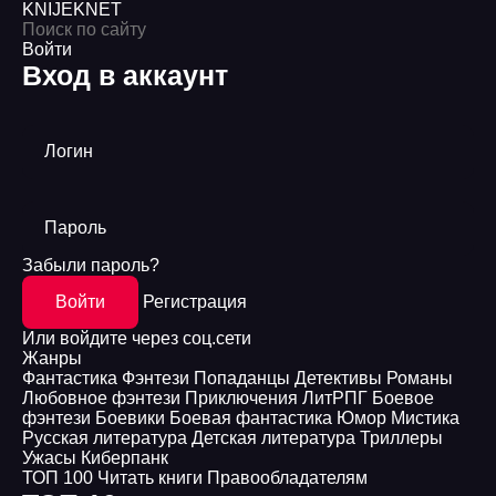
KNIJEK
NET
Войти
Вход в аккаунт
Логин
Пароль
Забыли пароль?
Войти
Регистрация
Или войдите через соц.сети
Жанры
Фантастика
Фэнтези
Попаданцы
Детективы
Романы
Любовное фэнтези
Приключения
ЛитРПГ
Боевое
фэнтези
Боевики
Боевая фантастика
Юмор
Мистика
Русская литература
Детская литература
Триллеры
Ужасы
Киберпанк
ТОП 100
Читать книги
Правообладателям