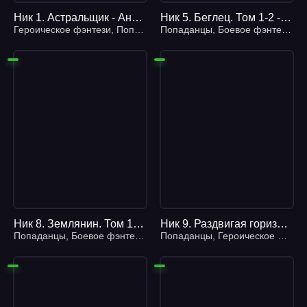
Ник 1. Астральщик - Анджей Ясинский
Ник 5. Беглец. Том 1-2 - Анджей Ясинский
Героическое фэнтези
,
Попаданцы
Попаданцы
,
Боевое фэнтези
,
Ге
Ник 8. Землянин. Том 1-2 - Анджей Ясинский
Ник 9. Раздвигая горизонты - Анджей Ясинский
Попаданцы
,
Боевое фэнтези
,
Героическое фэнтези
Попаданцы
,
Героическое фэнтези