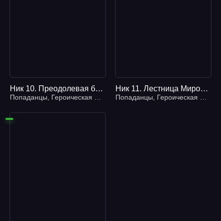
Ник 10. Преодолевая барьеры - Анджей Ясинский
Ник 11. Лестница Миров - Анджей Ясинский
Попаданцы
,
Героическая фантастика
Попаданцы
,
Героическая фантастика