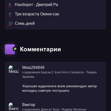
Наоборот - Дмитрий Ра
Три возраста Окини-сан
Семь дней
Комментарии
Meta294849
к аудиокниге Барсик 2. Блог Кото-Сапиенса - Тамара
Крюкова
Хорошая аудиокнига всем рекомендую автор
молодец советую послушать
Виктор
к аудиокниге Джек из Тени - Роджер Желязны