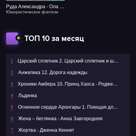
Руда Александра - Ола и Отто 4.5. Издранные события из жизни Великой Ольгерды
Юмористическое фэнтези
ТОП 10 за месяц
Царский сплетник 2. Царский сплетник и шемаханская царица - Олег Шелонин
Анжелика 12. Дорога надежды
Хроники Амбера 10. Принц Хаоса - Роджер Желязны
Льдинка
Огненное сердце Аронгары 1. Поющая для дракона
Жена – беглянка - Анна Завгородняя
Жертва - Дженна Кеннет