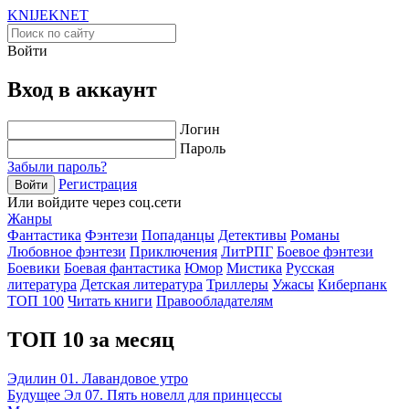
KNIJEK
NET
Войти
Вход в аккаунт
Логин
Пароль
Забыли пароль?
Регистрация
Войти
Или войдите через соц.сети
Жанры
Фантастика
Фэнтези
Попаданцы
Детективы
Романы
Любовное фэнтези
Приключения
ЛитРПГ
Боевое фэнтези
Боевики
Боевая фантастика
Юмор
Мистика
Русская
литература
Детская литература
Триллеры
Ужасы
Киберпанк
ТОП 100
Читать книги
Правообладателям
ТОП 10 за месяц
Эдилин 01. Лавандовое утро
Будущее Эл 07. Пять новелл для принцессы