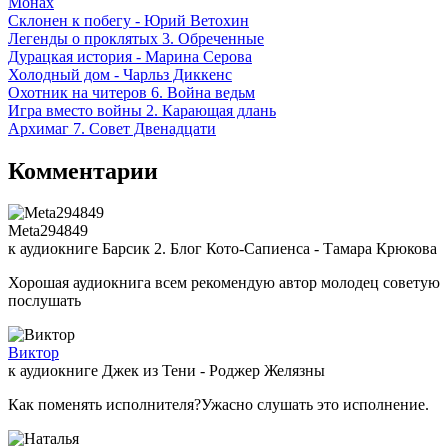
Монах
Склонен к побегу - Юрий Ветохин
Легенды о проклятых 3. Обреченные
Дурацкая история - Марина Серова
Холодный дом - Чарльз Диккенс
Охотник на читеров 6. Война ведьм
Игра вместо войны 2. Карающая длань
Архимаг 7. Совет Двенадцати
Комментарии
Meta294849
к аудиокниге Барсик 2. Блог Кото-Сапиенса - Тамара Крюкова
Хорошая аудиокнига всем рекомендую автор молодец советую
послушать
Виктор
к аудиокниге Джек из Тени - Роджер Желязны
Как поменять исполнителя?Ужасно слушать это исполнение.