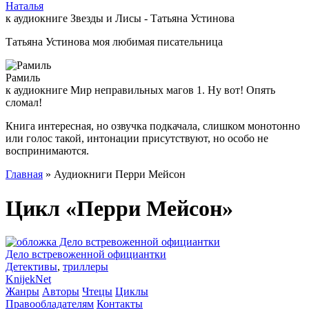
Наталья
к аудиокниге Звезды и Лисы - Татьяна Устинова
Татьяна Устинова моя любимая писательница
Рамиль
к аудиокниге Мир неправильных магов 1. Ну вот! Опять
сломал!
Книга интересная, но озвучка подкачала, слишком монотонно
или голос такой, интонации присутствуют, но особо не
воспринимаются.
Главная
» Аудиокниги Перри Мейсон
Цикл «Перри Мейсон»
Дело встревоженной официантки
Детективы
,
триллеры
Knijek
Net
Жанры
Авторы
Чтецы
Циклы
Правообладателям
Контакты