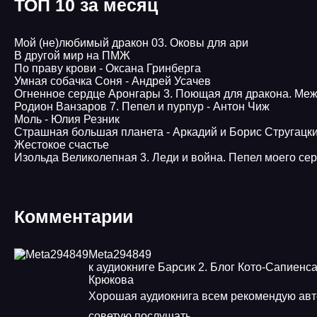
ТОП 10 за месяц
Мой (не)любимый дракон 03. Оковы для ари
В другой мир на ПМЖ
По праву крови - Оксана Гринберга
Умная собачка Соня - Андрей Усачев
Огненное сердце Аронгары 3. Поющая для дракона. Меж
Родион Ванзаров 7. Пепел и пурпур - Антон Чиж
Моль - Юлия Резник
Страшная большая планета - Аркадий и Борис Стругацк
Жестокое счастье
Изольда Великолепная 3. Леди и война. Пепел моего се
Комментарии
Meta294849
к аудиокниге Барсик 2. Блог Кото-Сапиенса
Крюкова
Хорошая аудиокнига всем рекомендую ав
советую послушать