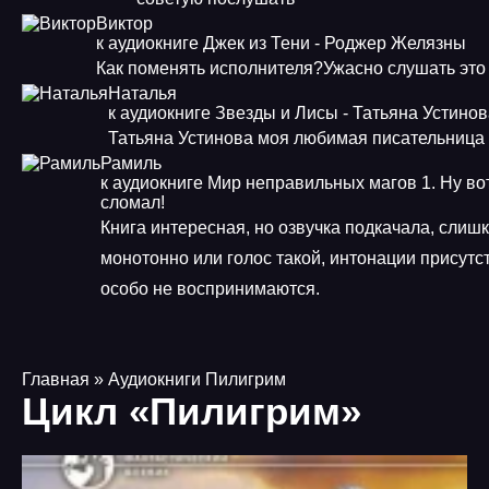
Виктор
к аудиокниге Джек из Тени - Роджер Желязны
Как поменять исполнителя?Ужасно слушать это
Наталья
к аудиокниге Звезды и Лисы - Татьяна Устино
Татьяна Устинова моя любимая писательница
Рамиль
к аудиокниге Мир неправильных магов 1. Ну во
сломал!
Книга интересная, но озвучка подкачала, слиш
монотонно или голос такой, интонации присутст
особо не воспринимаются.
Главная
» Аудиокниги Пилигрим
Цикл «Пилигрим»