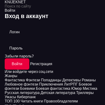
KNIJEK
NET
Войти
Вход в аккаунт
Логин
Пароль
Забыли пароль?
Войти
Регистрация
Или войдите через соц.сети
Жанры
Фантастика
Фэнтези
Попаданцы
Детективы
Романы
Любовное фэнтези
Приключения
ЛитРПГ
Боевое
фэнтези
Боевики
Боевая фантастика
Юмор
Мистика
Русская литература
Детская литература
Триллеры
Ужасы
Киберпанк
ТОП 100
Читать книги
Правообладателям