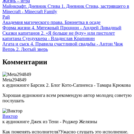
Жизнь – игра
Майнкрафт. Дневник Стива 1. Дневник Стива, застрявшего в
Minecraft - Minecraft Family
Рай
Академия магического права. Брюнетка в осаде
Форма жизни 4. Мятежный Процион - Андрей Ливадный
Сказки капитанов 2. «Я больше не буду» или пистолет
капитана Сундуккера - Владислав Крапивин
Агата и сыск 4. Правила счастливой свадьбы - Антон Чиж
Вепрь 2. Лютый зверь
Комментарии
Meta294849
к аудиокниге Барсик 2. Блог Кото-Сапиенса - Тамара Крюкова
Хорошая аудиокнига всем рекомендую автор молодец советую
послушать
Виктор
к аудиокниге Джек из Тени - Роджер Желязны
Как поменять исполнителя?Ужасно слушать это исполнение.