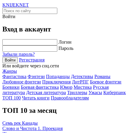
KNIJEK
NET
Войти
Вход в аккаунт
Логин
Пароль
Забыли пароль?
Регистрация
Войти
Или войдите через соц.сети
Жанры
Фантастика
Фэнтези
Попаданцы
Детективы
Романы
Любовное фэнтези
Приключения
ЛитРПГ
Боевое фэнтези
Боевики
Боевая фантастика
Юмор
Мистика
Русская
литература
Детская литература
Триллеры
Ужасы
Киберпанк
ТОП 100
Читать книги
Правообладателям
ТОП 10 за месяц
Семь рек Канады
Слово и Чистота 1. Проекция