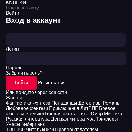
KNIJEK
NET
Войти
Вход в аккаунт
Логин
Пароль
Забыли пароль?
Войти
Регистрация
Или войдите через соц.сети
Жанры
Фантастика
Фэнтези
Попаданцы
Детективы
Романы
Любовное фэнтези
Приключения
ЛитРПГ
Боевое
фэнтези
Боевики
Боевая фантастика
Юмор
Мистика
Русская литература
Детская литература
Триллеры
Ужасы
Киберпанк
ТОП 100
Читать книги
Правообладателям