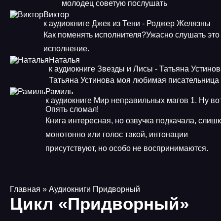
молодец советую послушать
Виктор
к аудиокниге Джек из Тени - Роджер Желязны
Как поменять исполнителя?Ужасно слушать это
исполнение.
Наталья
к аудиокниге Звезды и Лисы - Татьяна Устино
Татьяна Устинова моя любимая писательница
Рамиль
к аудиокниге Мир неправильных магов 1. Ну во
Опять сломал!
Книга интересная, но озвучка подкачала, слиш
монотонно или голос такой, интонации
присутствуют, но особо не воспринимаются.
Главная
» Аудиокниги Придворный
Цикл «Придворный»