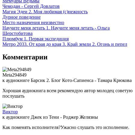
Мемуары Ведьмы
Чемодан - Сергей Довлатов
Магия Эдеи 2. Моя любимая (с)нежность
Дурное поведение
Место назначения неизвестно
Научите меня летать 1. Научите меня летать - Ольга
Шерстобитова
Плюмбум 1. Первая экспедиция
Метро 2033. От края до края 3. Край земли 2. Огонь и пепел
Комментарии
Meta294849
к аудиокниге Барсик 2. Блог Кото-Сапиенса - Тамара Крюкова
Хорошая аудиокнига всем рекомендую автор молодец советую
послушать
Виктор
к аудиокниге Джек из Тени - Роджер Желязны
Как поменять исполнителя?Ужасно слушать это исполнение.