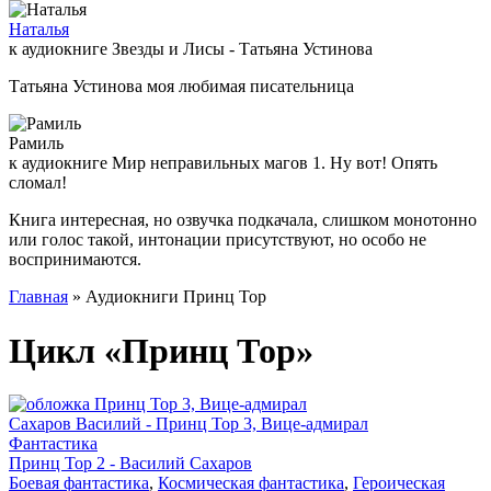
Наталья
к аудиокниге Звезды и Лисы - Татьяна Устинова
Татьяна Устинова моя любимая писательница
Рамиль
к аудиокниге Мир неправильных магов 1. Ну вот! Опять
сломал!
Книга интересная, но озвучка подкачала, слишком монотонно
или голос такой, интонации присутствуют, но особо не
воспринимаются.
Главная
» Аудиокниги Принц Тор
Цикл «Принц Тор»
Сахаров Василий - Принц Тор 3, Вице-адмирал
Фантастика
Принц Тор 2 - Василий Сахаров
Боевая фантастика
,
Космическая фантастика
,
Героическая