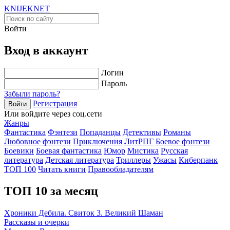
KNIJEK
NET
Войти
Вход в аккаунт
Логин
Пароль
Забыли пароль?
Регистрация
Войти
Или войдите через соц.сети
Жанры
Фантастика
Фэнтези
Попаданцы
Детективы
Романы
Любовное фэнтези
Приключения
ЛитРПГ
Боевое фэнтези
Боевики
Боевая фантастика
Юмор
Мистика
Русская
литература
Детская литература
Триллеры
Ужасы
Киберпанк
ТОП 100
Читать книги
Правообладателям
ТОП 10 за месяц
Хроники Дебила. Свиток 3. Великий Шаман
Рассказы и очерки