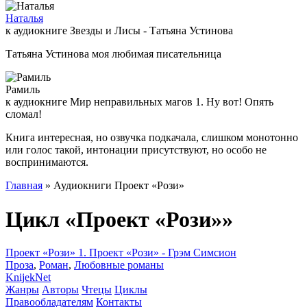
Наталья
к аудиокниге Звезды и Лисы - Татьяна Устинова
Татьяна Устинова моя любимая писательница
Рамиль
к аудиокниге Мир неправильных магов 1. Ну вот! Опять
сломал!
Книга интересная, но озвучка подкачала, слишком монотонно
или голос такой, интонации присутствуют, но особо не
воспринимаются.
Главная
» Аудиокниги Проект «Рози»
Цикл «Проект «Рози»»
Проект «Рози» 1. Проект «Рози» - Грэм Симсион
Проза
,
Роман
,
Любовные романы
Knijek
Net
Жанры
Авторы
Чтецы
Циклы
Правообладателям
Контакты