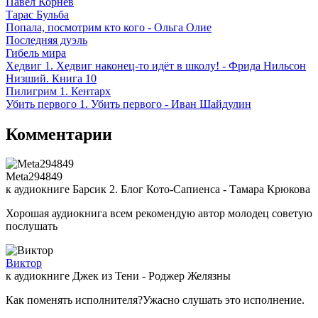
Павел Корнев
Тарас Бульба
Попала, посмотрим кто кого - Ольга Олие
Последняя дуэль
Гибель мира
Хедвиг 1. Хедвиг наконец-то идёт в школу! - Фрида Нильсон
Низший. Книга 10
Пилигрим 1. Кентарх
Убить первого 1. Убить первого - Иван Шайдулин
Комментарии
Meta294849
к аудиокниге Барсик 2. Блог Кото-Сапиенса - Тамара Крюкова
Хорошая аудиокнига всем рекомендую автор молодец советую
послушать
Виктор
к аудиокниге Джек из Тени - Роджер Желязны
Как поменять исполнителя?Ужасно слушать это исполнение.