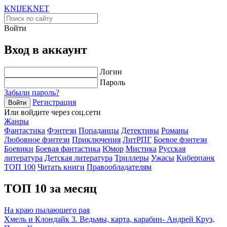
KNIJEK
NET
Войти
Вход в аккаунт
Логин
Пароль
Забыли пароль?
Регистрация
Войти
Или войдите через соц.сети
Жанры
Фантастика
Фэнтези
Попаданцы
Детективы
Романы
Любовное фэнтези
Приключения
ЛитРПГ
Боевое фэнтези
Боевики
Боевая фантастика
Юмор
Мистика
Русская
литература
Детская литература
Триллеры
Ужасы
Киберпанк
ТОП 100
Читать книги
Правообладателям
ТОП 10 за месяц
На краю пылающего рая
Хмель и Клондайк 3. Ведьмы, карта, карабин- Андрей Круз,