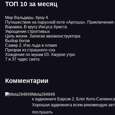
ТОП 10 за месяц
Мир Вальдиры. Кроу 4
Путешествие на парусной яхте «Аргоша». Приключения 
Варавва. В кругу Иисуса Христа
Укрощение строптивых
Цель жизни. Записки авиаконструктора
Выбор богов
Самир 2. Изо льда в пламя
Призрак из страшного сна
Хождение по мукам 03. Хмурое утро
7 и 37 чудес света
Комментарии
Meta294849
к аудиокниге Барсик 2. Блог Кото-Сапиенс
Хорошая аудиокнига всем рекомендую авт
послушать