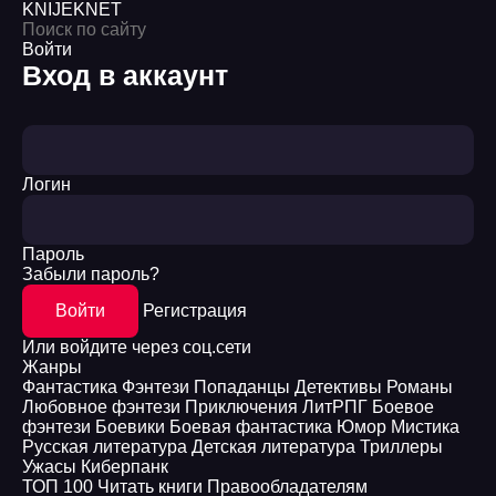
KNIJEK
NET
Войти
Вход в аккаунт
Логин
Пароль
Забыли пароль?
Войти
Регистрация
Или войдите через соц.сети
Жанры
Фантастика
Фэнтези
Попаданцы
Детективы
Романы
Любовное фэнтези
Приключения
ЛитРПГ
Боевое
фэнтези
Боевики
Боевая фантастика
Юмор
Мистика
Русская литература
Детская литература
Триллеры
Ужасы
Киберпанк
ТОП 100
Читать книги
Правообладателям