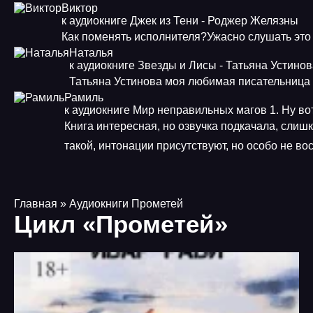
Виктор
к аудиокниге Джек из Тени - Роджер Желязны
Как поменять исполнителя?Ужасно слушать это
Наталья
к аудиокниге Звезды и Лисы - Татьяна Устино
Татьяна Устинова моя любимая писательница
Рамиль
к аудиокниге Мир неправильных магов 1. Ну во
Книга интересная, но озвучка подкачала, слиш
такой, интонации присутствуют, но особо не в
Главная
» Аудиокниги Прометей
Цикл «Прометей»