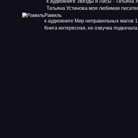
к аудиокниге Звезды и Лисы - Татьяна 
Татьяна Устинова моя любимая писат
Рамиль
к аудиокниге Мир неправильных магов 1.
Книга интересная, но озвучка подкачала