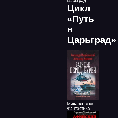
Царьград
Цикл
«Путь
в
Царьград»
Михайловский Александр, Харников Александр - Путь В Царьград 05, Затишье Перед Бурей
Фантастика