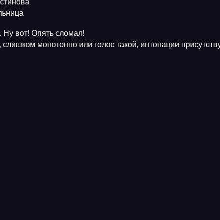
Устинова
ельница
 Ну вот! Опять сломал!
, слишком монотонно или голос такой, интонации присутств