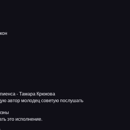
кон
апиенса - Тамара Крюкова
ую автор молодец советую послушать
язны
ть это исполнение.