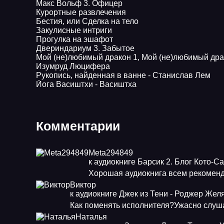
Макс Вольф 3. Офицер
Курортные развлечения
Бестия, или Сделка на тело
Закулисные интриги
Прогулка на эшафот
Двериндариум 3. Забытое
Мой (не)любимый дракон 1, Мой (не)любимый дра
Изумруд Люцифера
Рукопись, найденная в ванне - Станислав Лем
Йога Васиштхи - Васиштха
Комментарии
Meta294849
к аудиокниге Барсик 2. Блог Кото-С
Хорошая аудиокнига всем рекоменд
Виктор
к аудиокниге Джек из Тени - Роджер Жел
Как поменять исполнителя?Ужасно слуша
Наталья