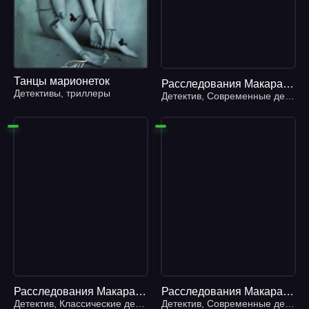
Танцы марионеток
Расследования Макара Илюшина и Сергея Бабкина 15. Пари с морским дьяволом - Елена Михалкова
Детективы
,
триллеры
Детектив
,
Современные детективы
Расследования Макара Илюшина и Сергея Бабкина 12. Золушка и дракон - Елена Михалкова
Расследования Макара Илюшина и Сергея Бабкина 26. Самая хитрая рыба - Елена Михалкова
Детектив
,
Классические детективы
Детектив
,
Современные детективы
,
Современные детективы