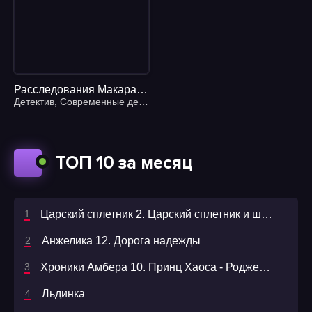
Расследования Макара Илюшина и Сергея Бабкина 27. Прежде чем иволга пропоет - Елена Михалкова
Детектив
,
Современные детективы
ТОП 10 за месяц
Царский сплетник 2. Царский сплетник и шемаханская царица - Олег Шелонин
Анжелика 12. Дорога надежды
Хроники Амбера 10. Принц Хаоса - Роджер Желязны
Льдинка