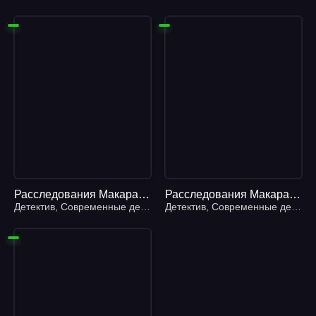
Расследования Макара Илюшина и Сергея Бабкина 19. Бумажный занавес, стеклянная корона - Елена Михалкова
Расследования Макара Илюшина и Сергея Бабкина 22. Нет кузнечика в траве - Елена Михалкова
Детектив
,
Современные детективы
Детектив
,
Современные детективы