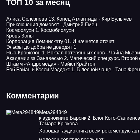
ТОП 10 за месяц
Алиса Селезнева 13. Конец Атлантиды - Кир Булычев
Приключения домовят - Дмитрий Емец
Космоолухи 1. Космобиолухи
Кровь Зоны
Корпорация Лемнискату 01. И начнется отсчет
Эльфы до добра не доводят 1
Нью-Кробюзон 1. Вокзал потерянных снов - Чайна Мьев
Академии за Занавесью 2. Магический спецкурс. Второй
Штамм «Андромеда» - Майкл Крайтон
Роб Райан и Кэсси Мэддокс 1. В лесной чаще - Тана Фре
Комментарии
Meta294849
к аудиокниге Барсик 2. Блог Кото-Сапиенса
Тамара Крюкова
Хорошая аудиокнига всем рекомендую авт
молодец советую послушать