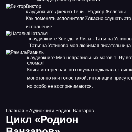
Виктор
к аудиокниге Джек из Тени - Роджер Желязны
Как поменять исполнителя?Ужасно слушать это
исполнение.
Наталья
к аудиокниге Звезды и Лисы - Татьяна Устино
Татьяна Устинова моя любимая писательница
Рамиль
к аудиокниге Мир неправильных магов 1. Ну во
сломал!
Книга интересная, но озвучка подкачала, слиш
монотонно или голос такой, интонации присутс
но особо не воспринимаются.
Главная
» Аудиокниги Родион Ванзаров
Цикл «Родион
Ванзаров»