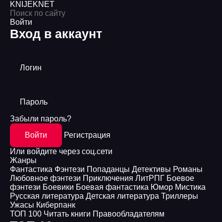
KNIJEK
NET
Войти
Вход в аккаунт
Логин
Пароль
Забыли пароль?
Войти
Регистрация
Или войдите через соц.сети
Жанры
Фантастика
Фэнтези
Попаданцы
Детективы
Романы
Любовное фэнтези
Приключения
ЛитРПГ
Боевое
фэнтези
Боевики
Боевая фантастика
Юмор
Мистика
Русская литература
Детская литература
Триллеры
Ужасы
Киберпанк
ТОП 100
Читать книги
Правообладателям