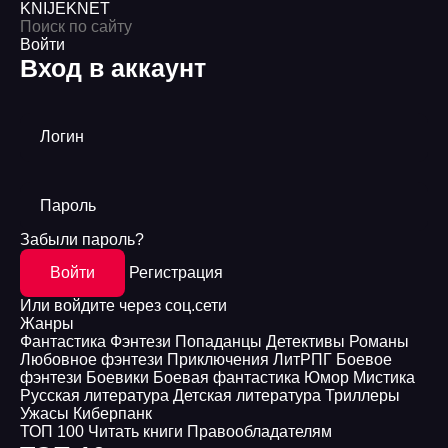
KNIJEK
NET
Войти
Вход в аккаунт
Логин
Пароль
Забыли пароль?
Войти
Регистрация
Или войдите через соц.сети
Жанры
Фантастика
Фэнтези
Попаданцы
Детективы
Романы
Любовное фэнтези
Приключения
ЛитРПГ
Боевое
фэнтези
Боевики
Боевая фантастика
Юмор
Мистика
Русская литература
Детская литература
Триллеры
Ужасы
Киберпанк
ТОП 100
Читать книги
Правообладателям