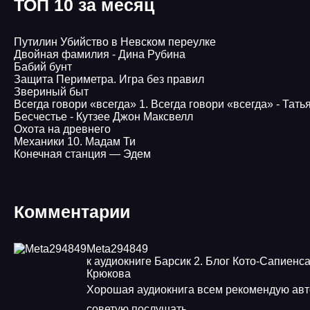
ТОП 10 за месяц
Путилин Убийство в Невском переулке
Двойная фамилия - Дина Рубина
Бабий бунт
Защита Периметра. Игра без правил
Звериный быт
Всегда говори «всегда» 1. Всегда говори «всегда» - Тать
Бесчестье - Кутзее Джон Максвелл
Охота на древнего
Механики 10. Мадам Ти
Конечная станция — Эдем
Комментарии
Meta294849
к аудиокниге Барсик 2. Блог Кото-Сапиенса
Крюкова
Хорошая аудиокнига всем рекомендую ав
советую послушать