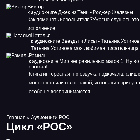
Виктор
к аудиокниге Джек из Тени - Роджер Желязны
Как поменять исполнителя?Ужасно слушать это
исполнение.
Наталья
к аудиокниге Звезды и Лисы - Татьяна Устино
Татьяна Устинова моя любимая писательница
Рамиль
к аудиокниге Мир неправильных магов 1. Ну во
сломал!
Книга интересная, но озвучка подкачала, слиш
монотонно или голос такой, интонации присутст
особо не воспринимаются.
Главная
» Аудиокниги РОС
Цикл «РОС»