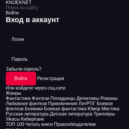
KNIJEK
NET
Войти
Вход в аккаунт
Логин
Пароль
Забыли пароль?
Войти
Регистрация
Или войдите через соц.сети
Жанры
Фантастика
Фэнтези
Попаданцы
Детективы
Романы
Любовное фэнтези
Приключения
ЛитРПГ
Боевое
фэнтези
Боевики
Боевая фантастика
Юмор
Мистика
Русская литература
Детская литература
Триллеры
Ужасы
Киберпанк
ТОП 100
Читать книги
Правообладателям