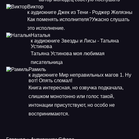
Виктор
к аудиокниге Джек из Тени - Роджер Желязны
Как поменять исполнителя?Ужасно слушать
это исполнение.
Наталья
к аудиокниге Звезды и Лисы - Татьяна
Устинова
Татьяна Устинова моя любимая
писательница
Рамиль
к аудиокниге Мир неправильных магов 1. Ну
вот! Опять сломал!
Книга интересная, но озвучка подкачала,
слишком монотонно или голос такой,
интонации присутствуют, но особо не
воспринимаются.