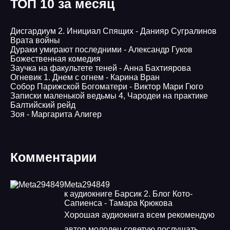
ТОП 10 за месяц
Дисгардиум 2. Инициал Спящих - Данияр Сугралинов
Врата войны
Дураки умирают последними - Александр Гуков
Божественная комедия
Заучка на факультете теней - Анна Бахтиярова
Огневик 1. Днем с огнем - Карина Вран
Собор Парижской Богоматери - Виктор Мари Гюго
Записки маленькой ведьмы 4, Чародеи на практике
Балтийский рейд
Зоя - Маргарита Алигер
Комментарии
Meta294849
к аудиокниге Барсик 2. Блог Кото-
Сапиенса - Тамара Крюкова
Хорошая аудиокнига всем рекомендую
автор молодец советую послушать