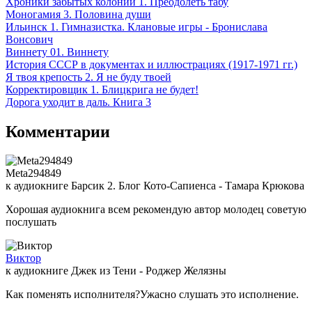
Хроники забытых колоний 1. Преодолеть табу
Моногамия 3. Половина души
Ильинск 1. Гимназистка. Клановые игры - Бронислава
Вонсович
Виннету 01. Виннету
История СССР в документах и иллюстрациях (1917-1971 гг.)
Я твоя крепость 2. Я не буду твоей
Корректировщик 1. Блицкрига не будет!
Дорога уходит в даль. Книга 3
Комментарии
Meta294849
к аудиокниге Барсик 2. Блог Кото-Сапиенса - Тамара Крюкова
Хорошая аудиокнига всем рекомендую автор молодец советую
послушать
Виктор
к аудиокниге Джек из Тени - Роджер Желязны
Как поменять исполнителя?Ужасно слушать это исполнение.