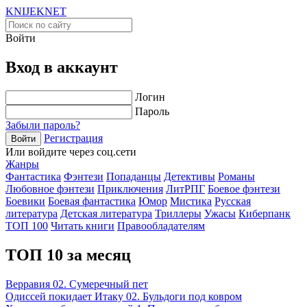
KNIJEK
NET
Войти
Вход в аккаунт
Логин
Пароль
Забыли пароль?
Регистрация
Войти
Или войдите через соц.сети
Жанры
Фантастика
Фэнтези
Попаданцы
Детективы
Романы
Любовное фэнтези
Приключения
ЛитРПГ
Боевое фэнтези
Боевики
Боевая фантастика
Юмор
Мистика
Русская
литература
Детская литература
Триллеры
Ужасы
Киберпанк
ТОП 100
Читать книги
Правообладателям
ТОП 10 за месяц
Верравия 02. Сумеречный пет
Одиссей покидает Итаку 02. Бульдоги под ковром