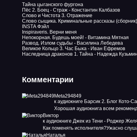
Тайна цыганского фургона
Пёс 2. Боец - Страж - Константин Калбазов
Слово и Чистота 3. Отражение
Слово сыщика. Криминальные рассказы (сборник)
INSTA Фэйл
Inspiraveris. Верни меня
Непокорная. Будешь моей! - Витамина Мятная
Развод. Излом судьбы - Василина Лебедева
Великое Кольцо 3. Час Быка - Иван Ефремов
Наследница драконов 1. Тайна - Надежда Кузьми
Комментарии
Meta294849
к аудиокниге Барсик 2. Блог Кото-С
Хорошая аудиокнига всем рекоменд
Виктор
к аудиокниге Джек из Тени - Роджер Жел
Как поменять исполнителя?Ужасно слуша
Наталья