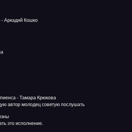
 - Аркадий Кошко
на
апиенса - Тамара Крюкова
ую автор молодец советую послушать
язны
ть это исполнение.