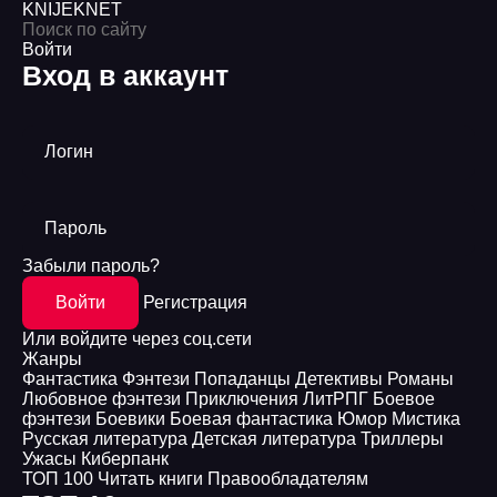
KNIJEK
NET
Войти
Вход в аккаунт
Логин
Пароль
Забыли пароль?
Войти
Регистрация
Или войдите через соц.сети
Жанры
Фантастика
Фэнтези
Попаданцы
Детективы
Романы
Любовное фэнтези
Приключения
ЛитРПГ
Боевое
фэнтези
Боевики
Боевая фантастика
Юмор
Мистика
Русская литература
Детская литература
Триллеры
Ужасы
Киберпанк
ТОП 100
Читать книги
Правообладателям