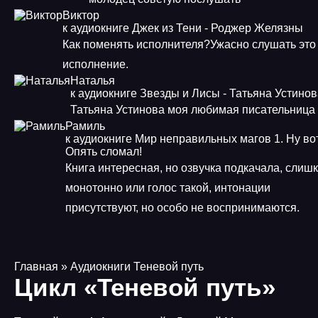
Виктор
к аудиокниге Джек из Тени - Роджер Желязны
Как поменять исполнителя?Ужасно слушать это
исполнение.
Наталья
к аудиокниге Звезды и Лисы - Татьяна Устино
Татьяна Устинова моя любимая писательница
Рамиль
к аудиокниге Мир неправильных магов 1. Ну во
Опять сломал!
Книга интересная, но озвучка подкачала, слиш
монотонно или голос такой, интонации
присутствуют, но особо не воспринимаются.
Главная
» Аудиокниги Теневой путь
Цикл «Теневой путь»