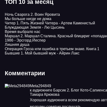
ТОП 10 за месяц
Ночь Сварога 2. Воин Яровита
Мы больше нигде не дома
Читер 1. Пять Жизней Читера - Артем Каменистый
Блуждающая Земля - Лю Цысинь
Время выбрало нас
Маршал 2. Маршал Сталина. Красный блицкриг «попада
1986 - Эрсгорд Йеспер
Лишняя душа
Операция Гроза или ошибка в третьем знаке. Книга 1
Бывшие 1. Мой бывший муж - Айрин Лакс
Комментарии
Meta294849
к аудиокниге Барсик 2. Блог Кото-Сапиенса
Тамара Крюкова
Хорошая аудиокнига всем рекомендую авт
молодец советую послушать