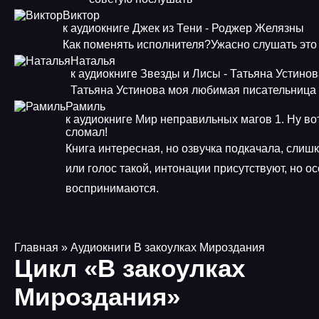
Виктор
к аудиокниге Джек из Тени - Роджер Желязны
Как поменять исполнителя?Ужасно слушать это
Наталья
к аудиокниге Звезды и Лисы - Татьяна Устино
Татьяна Устинова моя любимая писательница
Рамиль
к аудиокниге Мир неправильных магов 1. Ну во
сломал!
Книга интересная, но озвучка подкачала, слиш
или голос такой, интонации присутствуют, но о
воспринимаются.
Главная
» Аудиокниги В закоулках Мироздания
Цикл «В закоулках
Мироздания»