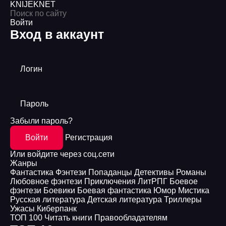
KNIJEK
NET
Войти
Вход в аккаунт
Логин
Пароль
Забыли пароль?
Войти
Регистрация
Или войдите через соц.сети
Жанры
Фантастика
Фэнтези
Попаданцы
Детективы
Романы
Любовное фэнтези
Приключения
ЛитРПГ
Боевое
фэнтези
Боевики
Боевая фантастика
Юмор
Мистика
Русская литература
Детская литература
Триллеры
Ужасы
Киберпанк
ТОП 100
Читать книги
Правообладателям