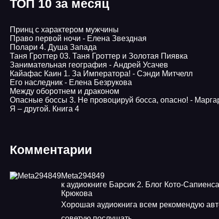
ТОП 10 за месяц
Принц с характером мужчины
Право первой ночи - Елена Звездная
Полари 4. Душа Запада
Таня Гроттер 03. Таня Гроттер и Золотая Пиявка
Занимательная география - Андрей Усачев
Кайафас Каин 1. За Императора! - Сэнди Митчелл
Его наследник - Елена Безрукова
Между оборотнем и драконом
Опасные боссы 3. Не провоцируй босса, опасно! - Марг
Я – другой. Книга 4
Комментарии
Meta294849
к аудиокниге Барсик 2. Блог Кото-Сапиенса
Крюкова
Хорошая аудиокнига всем рекомендую ав
советую послушать