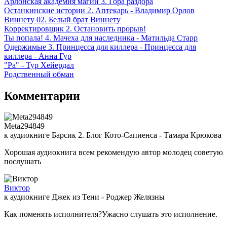
Арлонская академия магии 3. Гора раздора
Останкинские истории 2. Аптекарь - Владимир Орлов
Виннету 02. Белый брат Виннету
Корректировщик 2. Остановить прорыв!
Ты попала! 4. Мачеха для наследника - Матильда Старр
Одержимые 3. Принцесса для киллера - Принцесса для
киллера - Анна Гур
"Ра" - Тур Хейердал
Родственный обман
Комментарии
Meta294849
к аудиокниге Барсик 2. Блог Кото-Сапиенса - Тамара Крюкова
Хорошая аудиокнига всем рекомендую автор молодец советую
послушать
Виктор
к аудиокниге Джек из Тени - Роджер Желязны
Как поменять исполнителя?Ужасно слушать это исполнение.