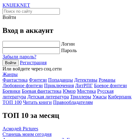
KNIJEK
NET
Войти
Вход в аккаунт
Логин
Пароль
Забыли пароль?
Регистрация
Войти
Или войдите через соц.сети
Жанры
Фантастика
Фэнтези
Попаданцы
Детективы
Романы
Любовное фэнтези
Приключения
ЛитРПГ
Боевое фэнтези
Боевики
Боевая фантастика
Юмор
Мистика
Русская
литература
Детская литература
Триллеры
Ужасы
Киберпанк
ТОП 100
Читать книги
Правообладателям
ТОП 10 за месяц
Асмодей Pictures
Станешь моим сегодня