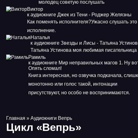
молодец советую послушать
Виктор
к аудиокниге Джек из Тени - Роджер Желязны
Как поменять исполнителя?Ужасно слушать это
исполнение.
Наталья
к аудиокниге Звезды и Лисы - Татьяна Устино
Татьяна Устинова моя любимая писательница
Рамиль
к аудиокниге Мир неправильных магов 1. Ну во
Опять сломал!
Книга интересная, но озвучка подкачала, слиш
монотонно или голос такой, интонации
присутствуют, но особо не воспринимаются.
Главная
» Аудиокниги Вепрь
Цикл «Вепрь»