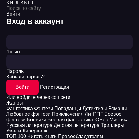
KNIJEK
NET
Войти
Вход в аккаунт
Логин
Пароль
Забыли пароль?
Войти
Регистрация
Или войдите через соц.сети
Жанры
Фантастика
Фэнтези
Попаданцы
Детективы
Романы
Любовное фэнтези
Приключения
ЛитРПГ
Боевое
фэнтези
Боевики
Боевая фантастика
Юмор
Мистика
Русская литература
Детская литература
Триллеры
Ужасы
Киберпанк
ТОП 100
Читать книги
Правообладателям