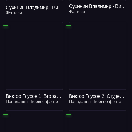
Сухинин Владимир - Виктор Глухов 06. Его светлость граф Вангора
Сухинин Владимир - Виктор Глухов 8, Пасынок удачи
Фэнтези
Фэнтези
Виктор Глухов 1. Вторая жизнь майора - Владимир Сухинин
Виктор Глухов 2. Студент на агентурной работе - Владимир Сухинин
Попаданцы
,
Боевое фэнтези
,
Героическое фэнтези
Попаданцы
,
Боевое фэнтези
,
Ге