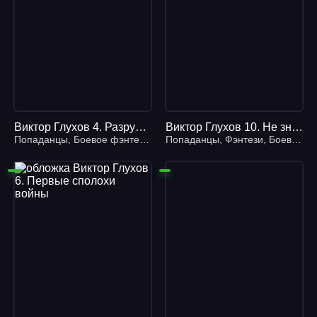
Виктор Глухов 4. Разрушитель божественных замыслов - Владимир Сухинин
Виктор Глухов 10. Не зная отдыха и сна - Владимир Сухинин
Попаданцы
,
Боевое фэнтези
,
Героическое фэнтези
Попаданцы
,
Фэнтези
,
Боевое фэнтези