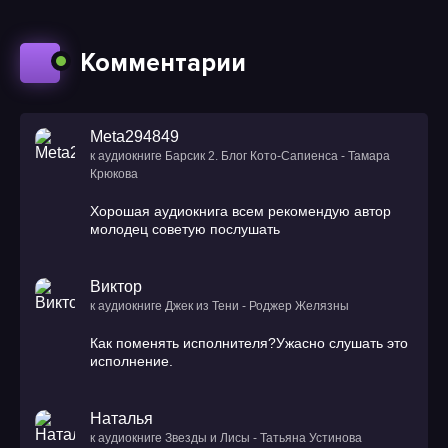
Комментарии
Meta294849
к аудиокниге Барсик 2. Блог Кото-Сапиенса - Тамара
Крюкова
Хорошая аудиокнига всем рекомендую автор
молодец советую послушать
Виктор
к аудиокниге Джек из Тени - Роджер Желязны
Как поменять исполнителя?Ужасно слушать это
исполнение.
Наталья
к аудиокниге Звезды и Лисы - Татьяна Устинова