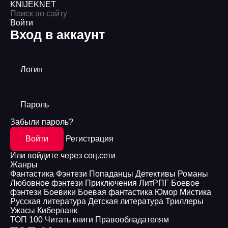
KNIJEK
NET
Войти
Вход в аккаунт
Логин
Пароль
Забыли пароль?
Войти
Регистрация
Или войдите через соц.сети
Жанры
Фантастика
Фэнтези
Попаданцы
Детективы
Романы
Любовное фэнтези
Приключения
ЛитРПГ
Боевое
фэнтези
Боевики
Боевая фантастика
Юмор
Мистика
Русская литература
Детская литература
Триллеры
Ужасы
Киберпанк
ТОП 100
Читать книги
Правообладателям