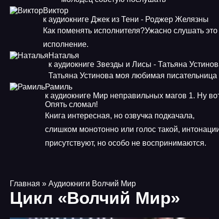
Виктор
к аудиокниге Джек из Тени - Роджер Желязны
Как поменять исполнителя?Ужасно слушать это
исполнение.
Наталья
к аудиокниге Звезды и Лисы - Татьяна Устино
Татьяна Устинова моя любимая писательница
Рамиль
к аудиокниге Мир неправильных магов 1. Ну во
Опять сломал!
Книга интересная, но озвучка подкачала,
слишком монотонно или голос такой, интонаци
присутствуют, но особо не воспринимаются.
Главная
» Аудиокниги Волчий Мир
Цикл «Волчий Мир»