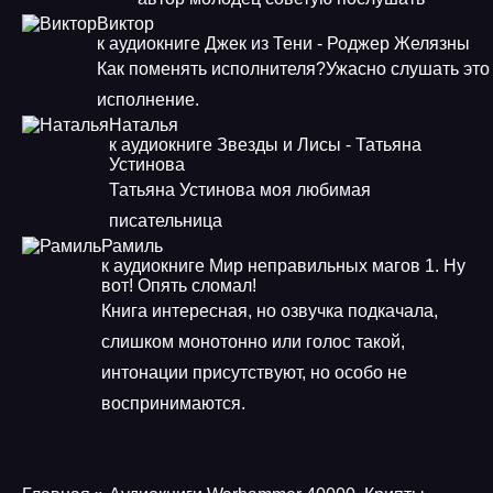
Виктор
к аудиокниге Джек из Тени - Роджер Желязны
Как поменять исполнителя?Ужасно слушать это
исполнение.
Наталья
к аудиокниге Звезды и Лисы - Татьяна
Устинова
Татьяна Устинова моя любимая
писательница
Рамиль
к аудиокниге Мир неправильных магов 1. Ну
вот! Опять сломал!
Книга интересная, но озвучка подкачала,
слишком монотонно или голос такой,
интонации присутствуют, но особо не
воспринимаются.