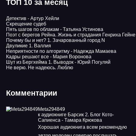
ТОП 10 за месяц
Детектив - Артур Хейли
Скрещение судеб
Пять шагов по облакам - Татьяна Устинова
Поэт с берегов Рейна. Жизнь и страдания Генриха Гейне
Почему бы и нет? 1. Зачарованный город N
Двуликие 1. Валлия
Неприятности по алгоритму - Надежда Мамаева
Кадры решают все - Мария Воронова
Шут из Бергхейма 1. Выводок - Юрий Погуляй
Не верю. Не надеюсь. Люблю
Комментарии
Meta294849
к аудиокниге Барсик 2. Блог Кото-
Сапиенса - Тамара Крюкова
Хорошая аудиокнига всем рекомендую
автор молодец советую послушать