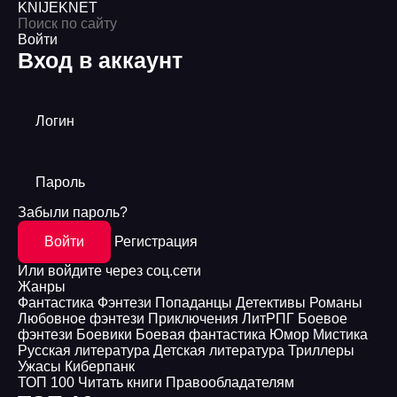
KNIJEK
NET
Войти
Вход в аккаунт
Логин
Пароль
Забыли пароль?
Войти
Регистрация
Или войдите через соц.сети
Жанры
Фантастика
Фэнтези
Попаданцы
Детективы
Романы
Любовное фэнтези
Приключения
ЛитРПГ
Боевое
фэнтези
Боевики
Боевая фантастика
Юмор
Мистика
Русская литература
Детская литература
Триллеры
Ужасы
Киберпанк
ТОП 100
Читать книги
Правообладателям