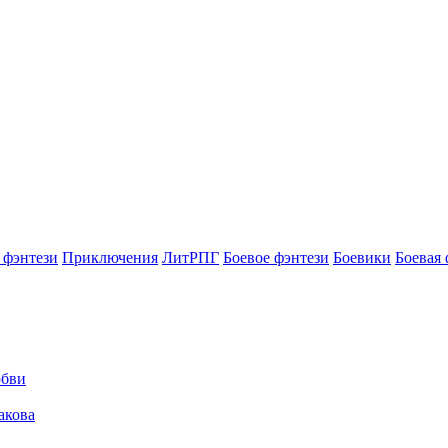
 фэнтези
Приключения
ЛитРПГ
Боевое фэнтези
Боевики
Боевая 
юбви
акова