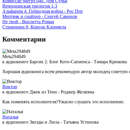
Комиссар Мегрэ 040. Дом Судьи
Венецианская трилогия 1-3
Альфарим 4. Гибридная война - Рос Пер
Мертвяк и снайпер - Сергей Савинов
Не твой - Виолетта Роман
Странники 8, Короли Клонмела
Комментарии
Meta294849
к аудиокниге Барсик 2. Блог Кото-Сапиенса - Тамара Крюкова
Хорошая аудиокнига всем рекомендую автор молодец советую 
Виктор
к аудиокниге Джек из Тени - Роджер Желязны
Как поменять исполнителя?Ужасно слушать это исполнение.
Наталья
к аудиокниге Звезды и Лисы - Татьяна Устинова