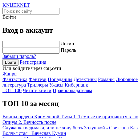
KNIJEK
NET
Войти
Вход в аккаунт
Логин
Пароль
Забыли пароль?
Регистрация
Войти
Или войдите через соц.сети
Жанры
Фантастика
Фэнтези
Попаданцы
Детективы
Романы
Любовное
литература
Триллеры
Ужасы
Киберпанк
ТОП 100
Читать книги
Правообладателям
ТОП 10 за месяц
Воины ордена Кромешной Тьмы 1. Тёмные не признаются в л
Опиум 2. Вечность после
Служанка ведьмака, или не хочу быть Золушкой - Светлана Каз
Волчья стая - Вячеслав Кумин