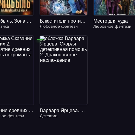
Чернобыль. Зона неприкасаемых
Блюстители против вредителей!
Место для чуда
тика
Любовное фэнтези
Любовное фэнтези
Сказание древних 2. Проклятие древних. Любовь некроманта - Юлия Шкутова
Варвара Ярцева. Скорая детективная помощь 2. Драконовское наслаждение - Анна Ольховская
ное фэнтези
Детектив