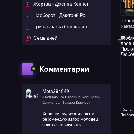
Жертва - Дженна Кеннет
Наоборот - Дмитрий Ра
Фантас
Три возраста Окини-сан
Семь дней
Комментарии
Meta294849
к аудиокниге Барсик 2. Блог Кото-
Сапиенса - Тамара Крюкова
Хорошая аудиокнига всем
Любов
рекомендую автор молодец
советую послушать