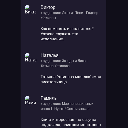
Виктор
к аудиокниге Джек из Тени - Роджер
Желязны
Как поменять исполнителя?
Ужасно слушать это
исполнение.
Наталья
к аудиокниге Звезды и Лисы -
Татьяна Устинова
Татьяна Устинова моя любимая
писательница
Рамиль
к аудиокниге Мир неправильных
магов 1. Ну вот! Опять сломал!
Книга интересная, но озвучка
подкачала, слишком монотонно