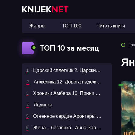
KNIJEK
NET
Жанры
ТОП 100
Читать книги
Гл
ТОП 10 за месяц
Ян
Царский сплетник 2. Царский сплетник и шемаханская царица - Олег Шелонин
Анжелика 12. Дорога надежды
Хроники Амбера 10. Принц Хаоса - Роджер Желязны
Льдинка
Огненное сердце Аронгары 1. Поющая для дракона
Жена – беглянка - Анна Завгородняя