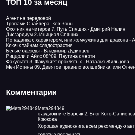
ТОП 10 за месяц
Агент на передовой
Тропами Снайпера. Зов Зоны
Охотник на читеров 7. Путь Спящих - Дмитрий Нелин
Дисгардиум 2. Инициал Спящих
Попаданка с характером, или жемчужина для дракона -
Ключ к тайнам сладострастия
Белые одежды - Владимир Дудинцев
Pиццоли и Айлс 08^09. Паутина смерти
Факультет 3. Факультет проклятых - Наталья Жильцова
Меч Истины 09. Девятое правило волшебника, или Огне
Комментарии
Meta294849
к аудиокниге Барсик 2. Блог Кото-Сапиенса
Крюкова
Хорошая аудиокнига всем рекомендую ав
советую послушать