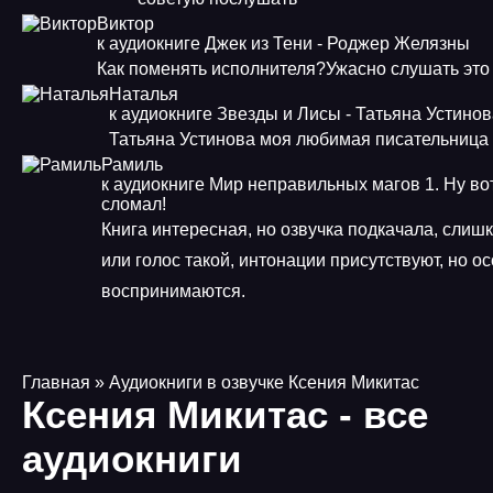
Виктор
к аудиокниге Джек из Тени - Роджер Желязны
Как поменять исполнителя?Ужасно слушать это
Наталья
к аудиокниге Звезды и Лисы - Татьяна Устино
Татьяна Устинова моя любимая писательница
Рамиль
к аудиокниге Мир неправильных магов 1. Ну во
сломал!
Книга интересная, но озвучка подкачала, слиш
или голос такой, интонации присутствуют, но о
воспринимаются.
Главная
» Аудиокниги в озвучке Ксения Микитас
Ксения Микитас - все
аудиокниги