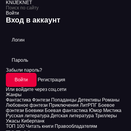
KNIJEK
NET
Войти
Вход в аккаунт
Логин
Пароль
Забыли пароль?
Войти
Регистрация
Или войдите через соц.сети
Жанры
Фантастика
Фэнтези
Попаданцы
Детективы
Романы
Любовное фэнтези
Приключения
ЛитРПГ
Боевое
фэнтези
Боевики
Боевая фантастика
Юмор
Мистика
Русская литература
Детская литература
Триллеры
Ужасы
Киберпанк
ТОП 100
Читать книги
Правообладателям