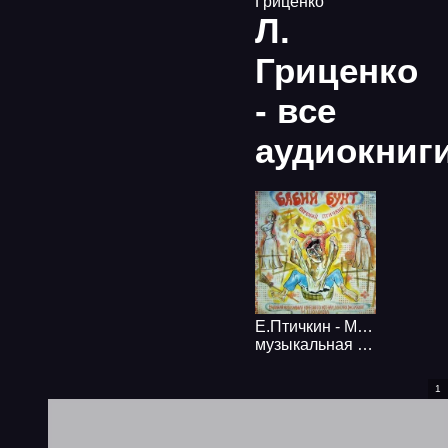
Гриценко
Л.
Гриценко
- все
аудиокниг
Е.Птичкин - М.Шолохов - Бабий бунт
музыкальная комедия