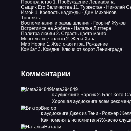
Пространство 1. Пробуждение Левиафана
Сыщик Его Величества 11. Туркестан - Николай С
Изгой 1. Крепость надежды - Дем Михайлов
Тополята
Воспоминания и размышления - Георгий Жуков
Встретимся на Арбате - Наталья Литтера
Палитра любви 2. Страсть цвета манго
Монгольское золото 2. Жена Хана
Мир Нории 1. Жестокая игра. Рождение
Комбат 3. Комдив. Ключи от ворот Ленинграда
Комментарии
Meta294849
к аудиокниге Барсик 2. Блог Кото-С
Хорошая аудиокнига всем рекоменд
Виктор
к аудиокниге Джек из Тени - Роджер Жел
Как поменять исполнителя?Ужасно слуша
Наталья