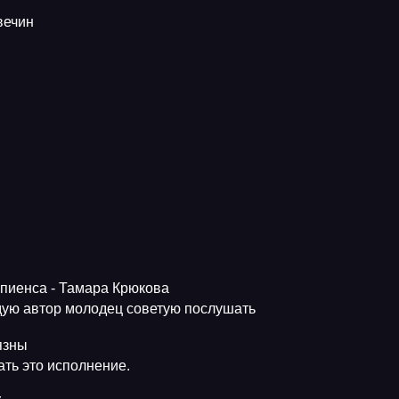
вечин
апиенса - Тамара Крюкова
ую автор молодец советую послушать
язны
ть это исполнение.