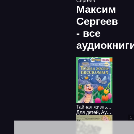
Сергеев
Максим
Сергеев
- все
аудиокниг
Тайная жизнь насекомых
Для детей
,
Аудиосказки
1