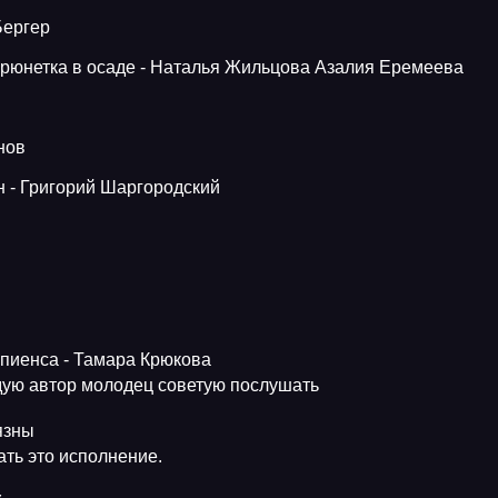
Бергер
 Брюнетка в осаде - Наталья Жильцова Азалия Еремеева
нов
н - Григорий Шаргородский
апиенса - Тамара Крюкова
ую автор молодец советую послушать
язны
ть это исполнение.