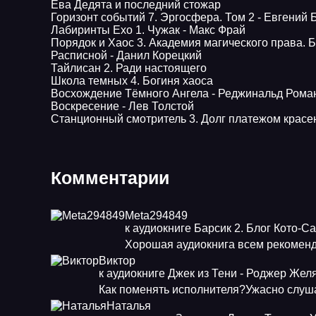
Ева Дедята и последний стожар
Горизонт событий 7. Эргосфера. Том 2 - Евгений 
Лабиринты Ехо 1. Чужак - Макс Фрай
Порядок и Хаос 3. Академия магического права.
Расписной - Данил Корецкий
Тайлисан 2. Ради настоящего
Школа темных 4. Богиня хаоса
Восхождение Тёмного Ангела - Реджинальд Рома
Воскресение - Лев Толстой
Станционный смотритель 3. Долг платежом красе
Комментарии
Meta294849
к аудиокниге Барсик 2. Блог Кото-С
Хорошая аудиокнига всем рекоменд
Виктор
к аудиокниге Джек из Тени - Роджер Жел
Как поменять исполнителя?Ужасно слуша
Наталья