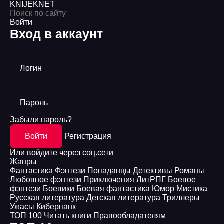
KNIJEK
NET
Войти
Вход в аккаунт
Логин
Пароль
Забыли пароль?
Войти
Регистрация
Или войдите через соц.сети
Жанры
Фантастика
Фэнтези
Попаданцы
Детективы
Романы
Любовное фэнтези
Приключения
ЛитРПГ
Боевое
фэнтези
Боевики
Боевая фантастика
Юмор
Мистика
Русская литература
Детская литература
Триллеры
Ужасы
Киберпанк
ТОП 100
Читать книги
Правообладателям