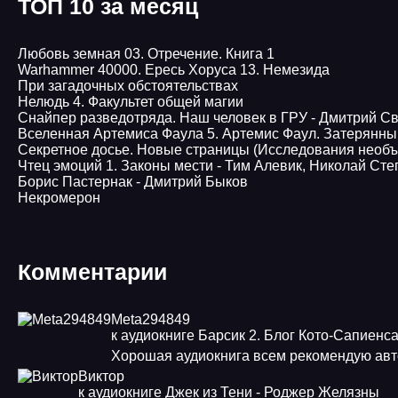
ТОП 10 за месяц
Любовь земная 03. Отречение. Книга 1
Warhammer 40000. Ересь Хоруса 13. Немезида
При загадочных обстоятельствах
Нелюдь 4. Факультет общей магии
Снайпер разведотряда. Наш человек в ГРУ - Дмитрий С
Вселенная Артемиса Фаула 5. Артемис Фаул. Затерянны
Секретное досье. Новые страницы (Исследования необъ
Чтец эмоций 1. Законы мести - Тим Алевик, Николай Ст
Борис Пастернак - Дмитрий Быков
Некромерон
Комментарии
Meta294849
к аудиокниге Барсик 2. Блог Кото-Сапиенс
Хорошая аудиокнига всем рекомендую авт
Виктор
к аудиокниге Джек из Тени - Роджер Желязны