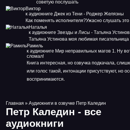
советую послушать
Виктор
к аудиокниге Джек из Тени - Роджер Желязны
Как поменять исполнителя?Ужасно слушать это
Наталья
к аудиокниге Звезды и Лисы - Татьяна Устино
Татьяна Устинова моя любимая писательница
Рамиль
к аудиокниге Мир неправильных магов 1. Ну во
сломал!
Книга интересная, но озвучка подкачала, слиш
или голос такой, интонации присутствуют, но о
воспринимаются.
Главная
» Аудиокниги в озвучке Петр Каледин
Петр Каледин - все
аудиокниги