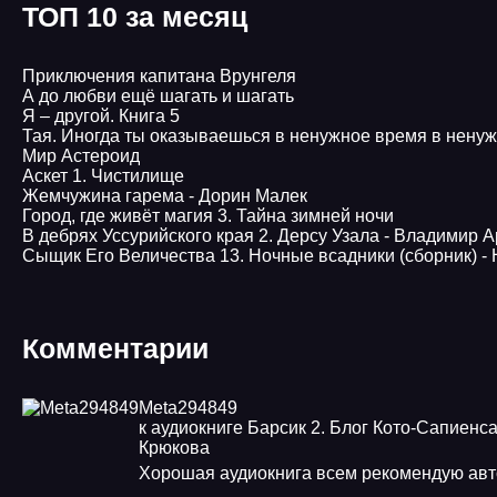
ТОП 10 за месяц
Приключения капитана Врунгеля
А до любви ещё шагать и шагать
Я – другой. Книга 5
Тая. Иногда ты оказываешься в ненужное время в нену
Мир Астероид
Аскет 1. Чистилище
Жемчужина гарема - Дорин Малек
Город, где живёт магия 3. Тайна зимней ночи
В дебрях Уссурийского края 2. Дерсу Узала - Владимир 
Сыщик Его Величества 13. Ночные всадники (сборник) -
Комментарии
Meta294849
к аудиокниге Барсик 2. Блог Кото-Сапиенса
Крюкова
Хорошая аудиокнига всем рекомендую ав