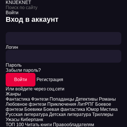
KNIJEK
NET
Войти
Вход в аккаунт
Логин
Пароль
Забыли пароль?
Войти
Регистрация
Или войдите через соц.сети
Жанры
Фантастика
Фэнтези
Попаданцы
Детективы
Романы
Любовное фэнтези
Приключения
ЛитРПГ
Боевое
фэнтези
Боевики
Боевая фантастика
Юмор
Мистика
Русская литература
Детская литература
Триллеры
Ужасы
Киберпанк
ТОП 100
Читать книги
Правообладателям