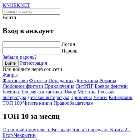
KNIJEK
NET
Войти
Вход в аккаунт
Логин
Пароль
Забыли пароль?
Регистрация
Войти
Или войдите через соц.сети
Жанры
Фантастика
Фэнтези
Попаданцы
Детективы
Романы
Любовное фэнтези
Приключения
ЛитРПГ
Боевое фэнтези
Боевики
Боевая фантастика
Юмор
Мистика
Русская
литература
Детская литература
Триллеры
Ужасы
Киберпанк
ТОП 100
Читать книги
Правообладателям
ТОП 10 за месяц
Странный приятель 5. Возвращение в Тооредаан. Книга 2 -
Егор Чекрыгин