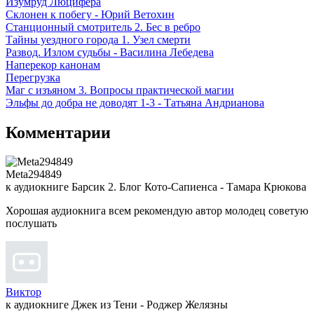
Изумруд Люцифера
Склонен к побегу - Юрий Ветохин
Станционный смотритель 2. Бес в ребро
Тайны уездного города 1. Узел смерти
Развод. Излом судьбы - Василина Лебедева
Наперекор канонам
Перегрузка
Маг с изъяном 3. Вопросы практической магии
Эльфы до добра не доводят 1-3 - Татьяна Андрианова
Комментарии
Meta294849
к аудиокниге Барсик 2. Блог Кото-Сапиенса - Тамара Крюкова
Хорошая аудиокнига всем рекомендую автор молодец советую
послушать
Виктор
к аудиокниге Джек из Тени - Роджер Желязны