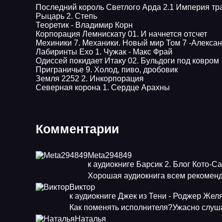
Последний король Светлого Арда 2.1 Империя тр
Рыцарь 2. Степь
Теоретик - Владимир Корн
Корпорация Лемнискату 01. И начнется отсчет
Мехиники 7. Механики. Новый мир Том 7 -Алекса
Лабиринты Ехо 1. Чужак - Макс Фрай
Одиссей покидает Итаку 02. Бульдоги под ковром
Приграничье 9. Холод, пиво, дробовик
Земля 2252 2. Инкорпорация
Северная корона 1. Сердце Арахны
Комментарии
Meta294849
к аудиокниге Барсик 2. Блог Кото-С
Хорошая аудиокнига всем рекоменд
Виктор
к аудиокниге Джек из Тени - Роджер Жел
Как поменять исполнителя?Ужасно слуша
Наталья