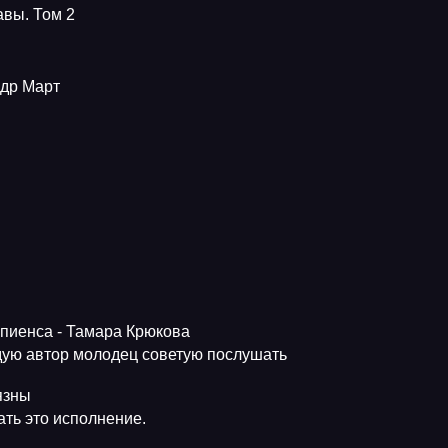
авы. Том 2
ндр Март
апиенса - Тамара Крюкова
ую автор молодец советую послушать
язны
ть это исполнение.