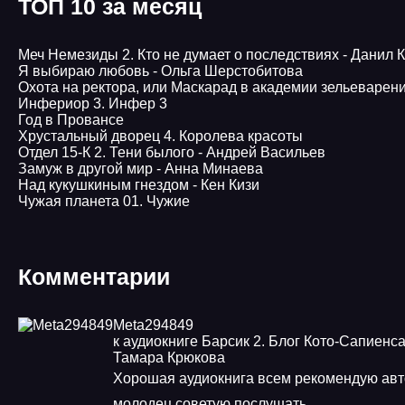
ТОП 10 за месяц
Меч Немезиды 2. Кто не думает о последствиях - Данил 
Я выбираю любовь - Ольга Шерстобитова
Охота на ректора, или Маскарад в академии зельеварен
Инфериор 3. Инфер 3
Год в Провансе
Хрустальный дворец 4. Королева красоты
Отдел 15-К 2. Тени былого - Андрей Васильев
Замуж в другой мир - Анна Минаева
Над кукушкиным гнездом - Кен Кизи
Чужая планета 01. Чужие
Комментарии
Meta294849
к аудиокниге Барсик 2. Блог Кото-Сапиенса
Тамара Крюкова
Хорошая аудиокнига всем рекомендую авт
молодец советую послушать