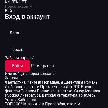
KNIJEK
NET
Войти
Вход в аккаунт
Логин
Пароль
Забыли пароль?
Войти
Регистрация
Или войдите через соц.сети
Жанры
Фантастика
Фэнтези
Попаданцы
Детективы
Романы
Любовное фэнтези
Приключения
ЛитРПГ
Боевое
фэнтези
Боевики
Боевая фантастика
Юмор
Мистика
Русская литература
Детская литература
Триллеры
Ужасы
Киберпанк
ТОП 100
Читать книги
Правообладателям