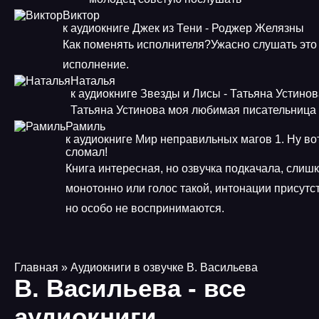
Виктор
к аудиокниге Джек из Тени - Роджер Желязны
Как поменять исполнителя?Ужасно слушать это
исполнение.
Наталья
к аудиокниге Звезды и Лисы - Татьяна Устино
Татьяна Устинова моя любимая писательница
Рамиль
к аудиокниге Мир неправильных магов 1. Ну во
сломал!
Книга интересная, но озвучка подкачала, слиш
монотонно или голос такой, интонации присутс
но особо не воспринимаются.
Главная
» Аудиокниги в озвучке В. Васильева
В. Васильева - все
аудиокниги