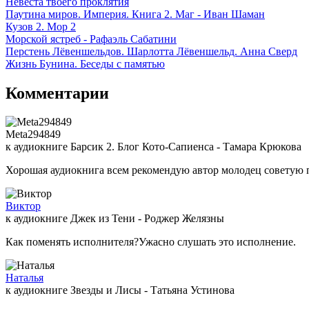
Невеста твоего проклятия
Паутина миров. Империя. Книга 2. Маг - Иван Шаман
Кузов 2. Мор 2
Морской ястреб - Рафаэль Сабатини
Перстень Лёвеншельдов. Шарлотта Лёвеншельд. Анна Сверд
Жизнь Бунина. Беседы с памятью
Комментарии
Meta294849
к аудиокниге Барсик 2. Блог Кото-Сапиенса - Тамара Крюкова
Хорошая аудиокнига всем рекомендую автор молодец советую 
Виктор
к аудиокниге Джек из Тени - Роджер Желязны
Как поменять исполнителя?Ужасно слушать это исполнение.
Наталья
к аудиокниге Звезды и Лисы - Татьяна Устинова