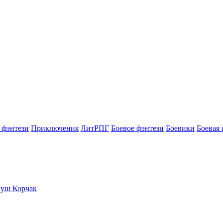
 фэнтези
Приключения
ЛитРПГ
Боевое фэнтези
Боевики
Боевая 
нуш Корчак