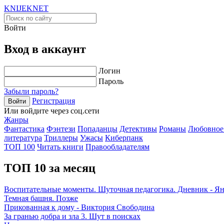
KNIJEK
NET
Войти
Вход в аккаунт
Логин
Пароль
Забыли пароль?
Регистрация
Войти
Или войдите через соц.сети
Жанры
Фантастика
Фэнтези
Попаданцы
Детективы
Романы
Любовное
литература
Триллеры
Ужасы
Киберпанк
ТОП 100
Читать книги
Правообладателям
ТОП 10 за месяц
Воспитательные моменты. Шуточная педагогика. Дневник - Я
Темная башня. Позже
Прикованная к дому - Виктория Свободина
За гранью добра и зла 3. Шут в поисках