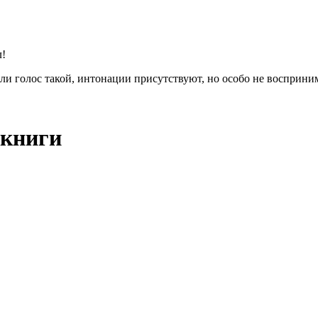
л!
или голос такой, интонации присутствуют, но особо не восприн
окниги