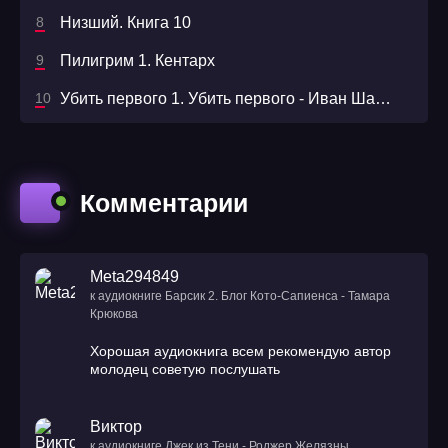
Низший. Книга 10
Пилигрим 1. Кентарх
Убить первого 1. Убить первого - Иван Шайдулин
Комментарии
Meta294849
к аудиокниге Барсик 2. Блог Кото-Сапиенса - Тамара
Крюкова
Хорошая аудиокнига всем рекомендую автор
молодец советую послушать
Виктор
к аудиокниге Джек из Тени - Роджер Желязны