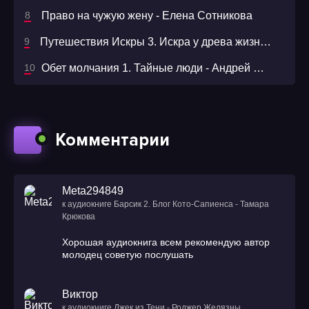
Право на чужую жену - Елена Сотникова
Путешествия Искры 3. Искра у древа жизни - Анна Пожарская
Обет молчания 1. Тайные люди - Андрей Ильин
Комментарии
Meta294849
к аудиокниге Барсик 2. Блог Кото-Сапиенса - Тамара
Крюкова
Хорошая аудиокнига всем рекомендую автор
молодец советую послушать
Виктор
к аудиокниге Джек из Тени - Роджер Желязны