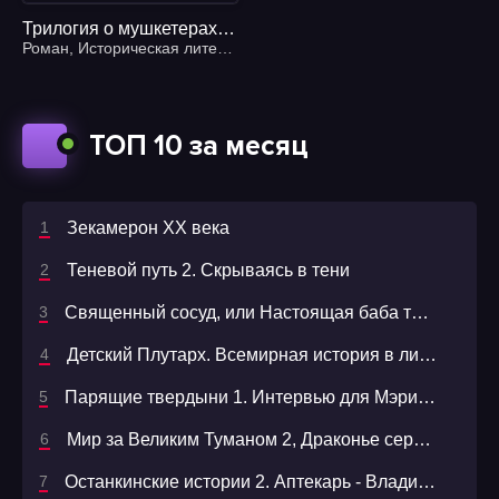
Трилогия о мушкетерах. Виконт де Бражелон, или десять лет спустя - Александр Дюма (отец)
Роман
,
Историческая литература
ТОП 10 за месяц
Зекамерон XX века
Теневой путь 2. Скрываясь в тени
Священный сосуд, или Настоящая баба та еще редкость
Детский Плутарх. Всемирная история в лицах
Парящие твердыни 1. Интервью для Мэри Сью. Раздразнить дракона - Надежда Мамаева
Мир за Великим Туманом 2, Драконье серебро
Останкинские истории 2. Аптекарь - Владимир Орлов