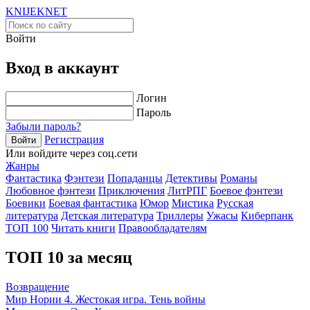
KNIJEK
NET
Войти
Вход в аккаунт
Логин
Пароль
Забыли пароль?
Регистрация
Войти
Или войдите через соц.сети
Жанры
Фантастика
Фэнтези
Попаданцы
Детективы
Романы
Любовное фэнтези
Приключения
ЛитРПГ
Боевое фэнтези
Боевики
Боевая фантастика
Юмор
Мистика
Русская
литература
Детская литература
Триллеры
Ужасы
Киберпанк
ТОП 100
Читать книги
Правообладателям
ТОП 10 за месяц
Возвращение
Мир Нории 4. Жестокая игра. Тень войны