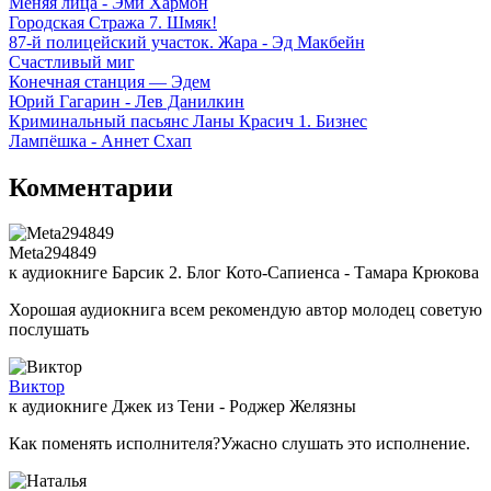
Меняя лица - Эми Хармон
Городская Стража 7. Шмяк!
87-й полицейский участок. Жара - Эд Макбейн
Счастливый миг
Конечная станция — Эдем
Юрий Гагарин - Лев Данилкин
Криминальный пасьянс Ланы Красич 1. Бизнес
Лампёшка - Аннет Схап
Комментарии
Meta294849
к аудиокниге Барсик 2. Блог Кото-Сапиенса - Тамара Крюкова
Хорошая аудиокнига всем рекомендую автор молодец советую
послушать
Виктор
к аудиокниге Джек из Тени - Роджер Желязны
Как поменять исполнителя?Ужасно слушать это исполнение.