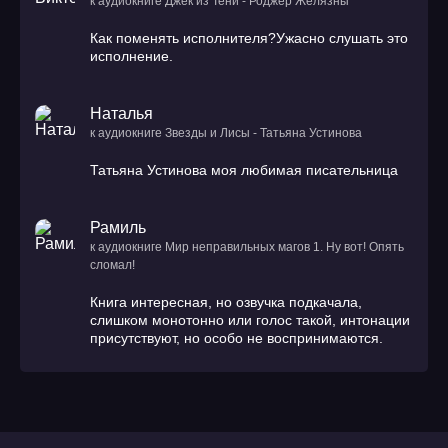
к аудиокниге Джек из Тени - Роджер Желязны
Как поменять исполнителя?Ужасно слушать это
исполнение.
Наталья
к аудиокниге Звезды и Лисы - Татьяна Устинова
Татьяна Устинова моя любимая писательница
Рамиль
к аудиокниге Мир неправильных магов 1. Ну вот! Опять
сломал!
Книга интересная, но озвучка подкачала,
слишком монотонно или голос такой, интонации
присутствуют, но особо не воспринимаются.